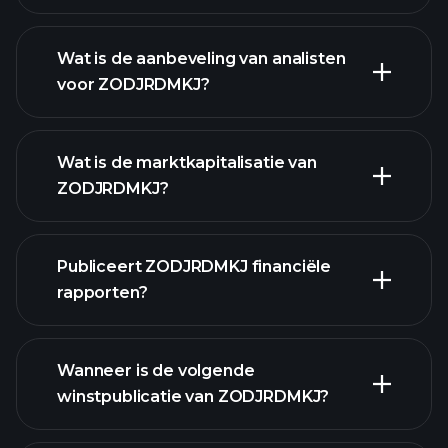
Wat is de aanbeveling van analisten
voor ZODJRDMKJ?
ZODJRDMKJ grafiek.
Wat is de marktkapitalisatie van
ZODJRDMKJ?
Publiceert ZODJRDMKJ financiële
onze lijst van aandelen
rapporten?
ZODJRDMKJ financiële
gegevens
Wanneer is de volgende
winstpublicatie van ZODJRDMKJ?