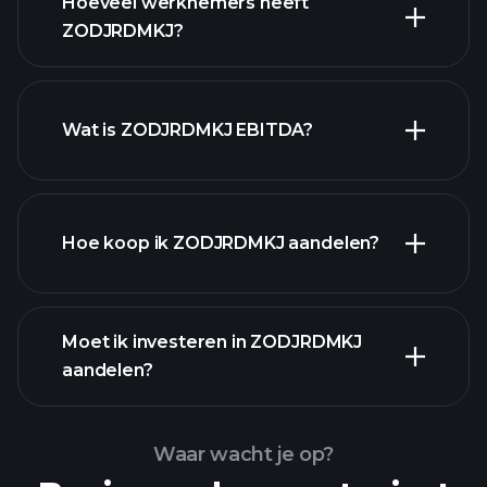
Hoeveel werknemers heeft
rapporten
hoog-dividend
ZODJRDMKJ?
aandelen
Wat is ZODJRDMKJ EBITDA?
grootste werkgevers
Hoe koop ik ZODJRDMKJ aandelen?
Moet ik investeren in ZODJRDMKJ
financiële rapporten
aandelen?
Waar wacht je op?