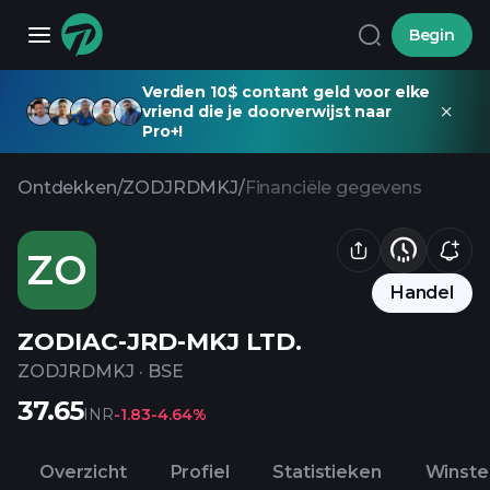
Begin
Verdien 10$ contant geld voor elke
vriend die je doorverwijst naar
Pro+!
Ontdekken
/
ZODJRDMKJ
/
Financiële gegevens
ZO
Handel
ZODIAC-JRD-MKJ LTD.
ZODJRDMKJ
·
BSE
37.65
INR
-1.83
-4.64%
Overzicht
Profiel
Statistieken
Winste