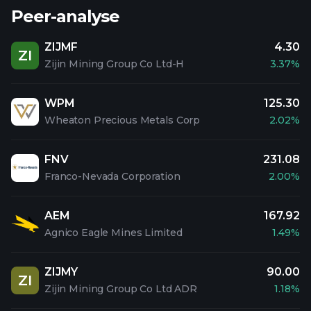
Peer-analyse
ZIJMF
4.30
ZI
Zijin Mining Group Co Ltd-H
3.37%
WPM
125.30
Wheaton Precious Metals Corp
2.02%
FNV
231.08
Franco-Nevada Corporation
2.00%
AEM
167.92
Agnico Eagle Mines Limited
1.49%
ZIJMY
90.00
ZI
Zijin Mining Group Co Ltd ADR
1.18%