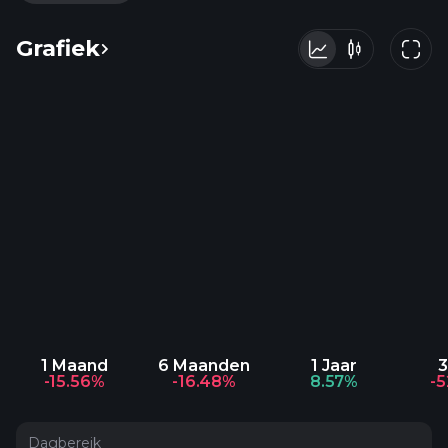
Grafiek
1 Maand
6 Maanden
1 Jaar
3
-15.56%
-16.48%
8.57%
-
Dagbereik