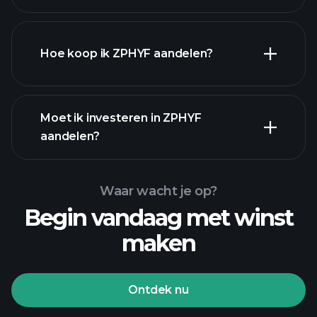
werkgevers
Hoe koop ik ZPHYF aandelen?
financiële
Moet ik investeren in ZPHYF
rapporten
aandelen?
Waar wacht je op?
Begin vandaag met winst
maken
Playtrade Toernooien
aangeraden makelaar
Ontdek nu