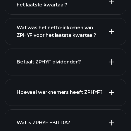
het laatste kwartaal?
Wat was het netto-inkomen van
ZPHYF voor het laatste kwartaal?
ZPHYF winst
financiële rapporten
Betaalt ZPHYF dividenden?
financiële
Hoeveel werknemers heeft ZPHYF?
rapporten
hoog-dividend aandelen
Wat is ZPHYF EBITDA?
grootste