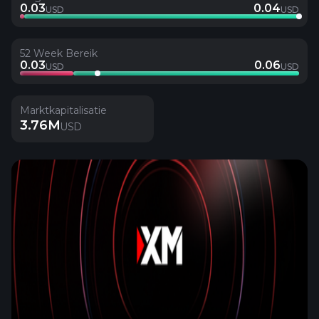
0.03
0.04
USD
USD
52 Week Bereik
0.03
0.06
USD
USD
Marktkapitalisatie
3.76M
USD