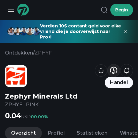
Begin
Verdien 10$ contant geld voor elke
vriend die je doorverwijst naar
Pro+!
Ontdekken
/
ZPHYF
Handel
Zephyr Minerals Ltd
ZPHYF
·
PINK
0.04
USD
0
0.00%
Overzicht
Profiel
Statistieken
Winste