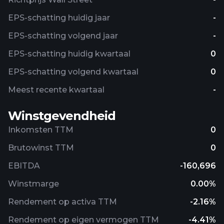
EPS-schatting huidig ​​jaar
-
EPS-schatting volgend jaar
-
EPS-schatting huidig ​​kwartaal
0
EPS-schatting volgend kwartaal
0
Meest recente kwartaal
-
Winstgevendheid
Inkomsten TTM
0
Brutowinst TTM
0
EBITDA
-160,696
Winstmarge
0.00%
Rendement op activa TTM
-2.16%
Rendement op eigen vermogen TTM
-4.41%