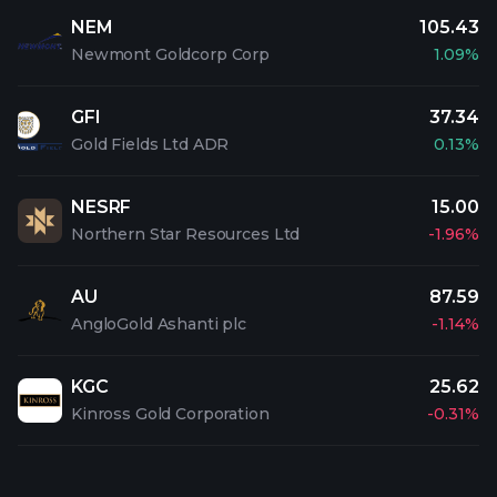
NEM
105.43
Newmont Goldcorp Corp
1.09%
GFI
37.34
Gold Fields Ltd ADR
0.13%
NESRF
15.00
Northern Star Resources Ltd
-1.96%
AU
87.59
AngloGold Ashanti plc
-1.14%
KGC
25.62
Kinross Gold Corporation
-0.31%