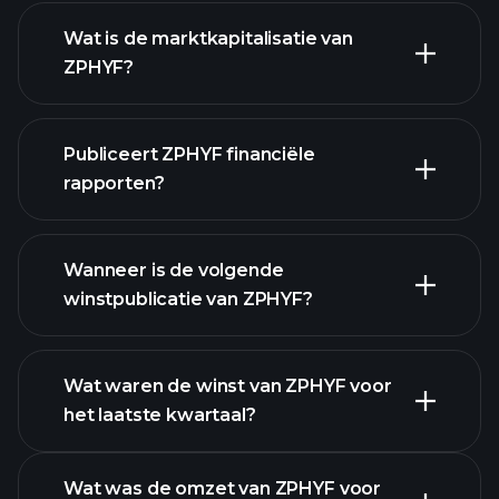
ZPHYF grafiek.
Wat is de marktkapitalisatie van
ZPHYF?
Publiceert ZPHYF financiële
onze lijst van aandelen
rapporten?
ZPHYF financiële gegevens
Wanneer is de volgende
winstpublicatie van ZPHYF?
Wat waren de winst van ZPHYF voor
het laatste kwartaal?
Winstkalender
Wat was de omzet van ZPHYF voor