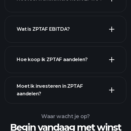
rapporten
Wat is ZPTAF EBITDA?
grootste werkgevers
Hoe koop ik ZPTAF aandelen?
financiële
Moet ik investeren in ZPTAF
rapporten
aandelen?
Waar wacht je op?
Begin vandaag met winst