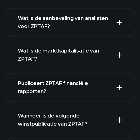
Wat is de aanbeveling van analisten
voor ZPTAF?
ZPTAF
grafiek.
Wat is de marktkapitalisatie van
ZPTAF?
Publiceert ZPTAF financiële
onze lijst van aandelen
rapporten?
ZPTAF financiële gegevens
Wanneer is de volgende
winstpublicatie van ZPTAF?