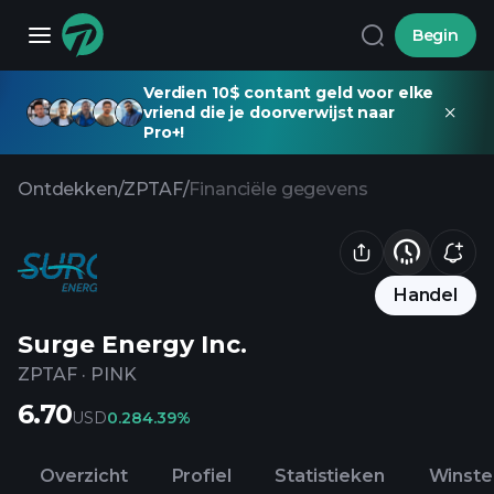
Begin
Verdien 10$ contant geld voor elke
vriend die je doorverwijst naar
Pro+!
Ontdekken
/
ZPTAF
/
Financiële gegevens
Handel
Surge Energy Inc.
ZPTAF
·
PINK
6.70
USD
0.28
4.39%
Overzicht
Profiel
Statistieken
Winste