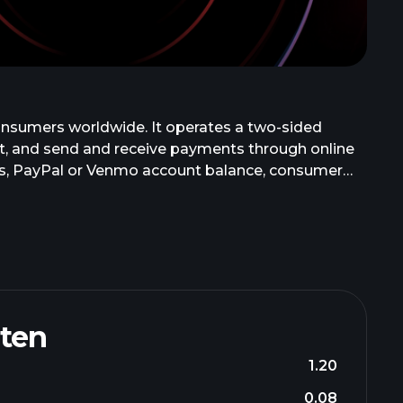
onsumers worldwide. It operates a two-sided
t, and send and receive payments through online
nts, PayPal or Venmo account balance, consumer
uding gift cards and eligible rewards. The company
et, Honey, and Paidy names. The company was
ten
1.20
0.08