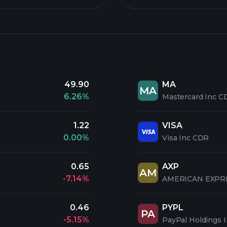
49.90
MA
MA
6.26%
Mastercard Inc C
1.22
VISA
0.00%
Visa Inc CDR
0.65
AXP
AM
-7.14%
AMERICAN EXPR
0.46
PYPL
PA
-5.15%
PayPal Holdings 