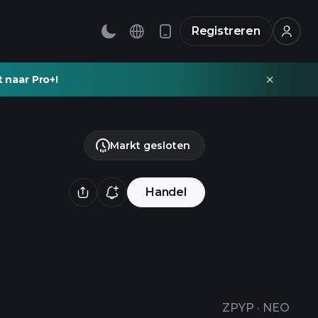
Registreren
t naar Pro+!
Markt gesloten
Handel
ZPYP
·
NEO