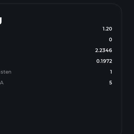
g
1.20
0
2.2346
0.1972
msten
1
DA
5