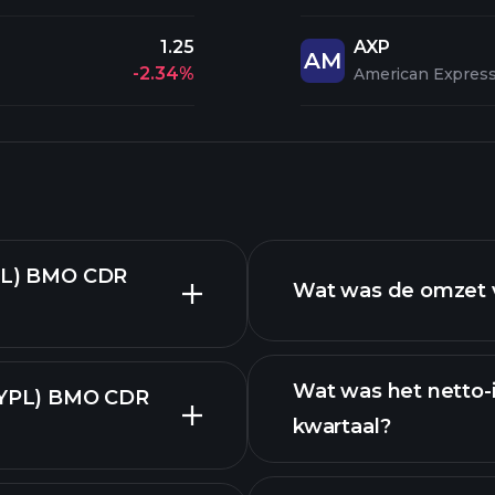
1.25
AXP
AM
-2.34%
American Expres
YPL) BMO CDR
Wat was de omzet v
Wat was het netto-
(PYPL) BMO CDR
kwartaal?
f