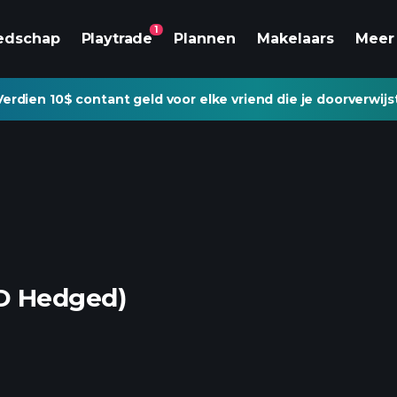
1
edschap
Playtrade
Plannen
Makelaars
Meer
Verdien 10$ contant geld voor elke vriend die je doorverwijs
D Hedged)