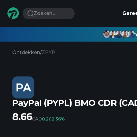
Zoeken...
Gere
Ontdekken
/
ZPYP
PA
PayPal (PYPL) BMO CDR (CA
8.66
CAD
0.20
2.36%