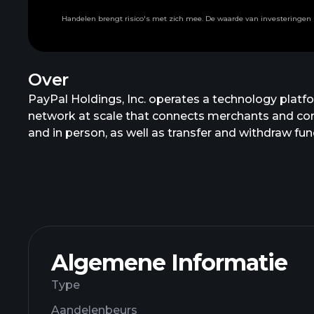
Handelen brengt risico's met zich mee. De waarde van investeringen k
Over
PayPal Holdings, Inc. operates a technology plat
network at scale that connects merchants and con
and in person, as well as transfer and withdraw f
credit products, credit and debit cards, and crypto
provides payment solutions under the PayPal, Pay
founded in 1998 and is headquartered in San Jose, C
Algemene Informatie
Type
Aandelenbeurs