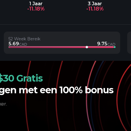
1 Jaar
3 Jaar
-11.18%
-11.18%
52 Week Bereik
5.69
9.75
CAD
CAD
$30 Gratis
ngen met een 100% bonus
er.