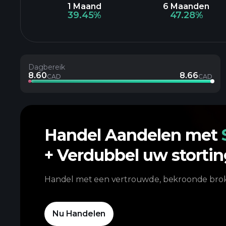
1 Maand
6 Maanden
39.45%
47.28%
Dagbereik
8.60
8.66
CAD
CAD
Handel Aandelen met
+ Verdubbel uw storti
Handel met een vertrouwde, bekroonde brok
Nu Handelen