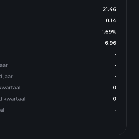
21.46
0.14
1.69%
6.96
-
jaar
-
 jaar
-
​kwartaal
0
d kwartaal
0
al
-