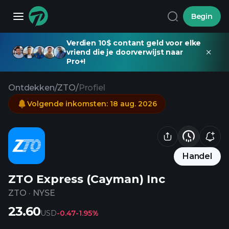
Begin
Verdien 10$ contant geld voor elke
vriend die je doorverwijst naar
Pro+!
Ontdekken
/
ZTO
/
Profiel
Volgende inkomsten
:
18 aug. 2026
Handel
ZTO Express (Cayman) Inc
ZTO
·
NYSE
23.60
USD
-0.47
-1.95%