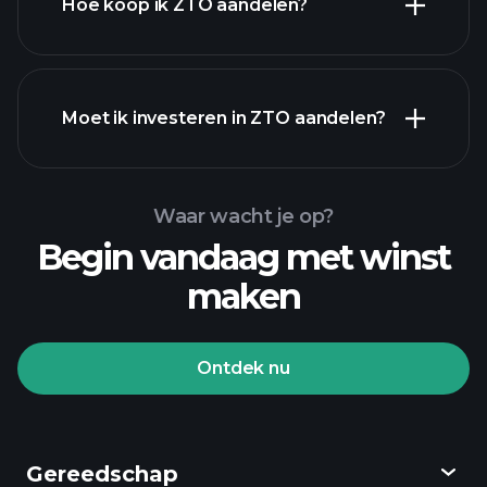
Hoe koop ik ZTO aandelen?
financiële
Moet ik investeren in ZTO aandelen?
rapporten
Waar wacht je op?
Begin vandaag met winst
maken
Playtrade Toernooien
aangeraden makelaar
Ontdek nu
Playtrade
Gereedschap