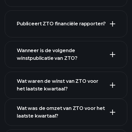
Publiceert ZTO financiële rapporten?
onze lijst van aandelen
ZTO financiële gegevens
Wanneer is de volgende
winstpublicatie van ZTO?
Wat waren de winst van ZTO voor
het laatste kwartaal?
Winstkalender
Wat was de omzet van ZTO voor het
laatste kwartaal?