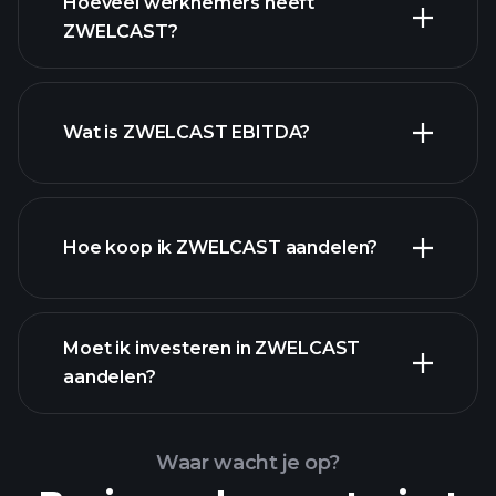
Hoeveel werknemers heeft
rapporten
hoog-dividend
ZWELCAST?
aandelen
Wat is ZWELCAST EBITDA?
grootste werkgevers
Hoe koop ik ZWELCAST aandelen?
Moet ik investeren in ZWELCAST
financiële rapporten
aandelen?
Waar wacht je op?