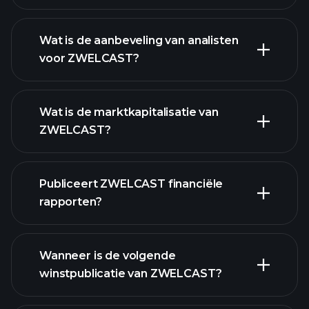
Wat is de aanbeveling van analisten
voor ZWELCAST?
ZWELCAST
Wat is de marktkapitalisatie van
grafiek.
ZWELCAST?
Publiceert ZWELCAST financiële
onze lijst van aandelen
rapporten?
ZWELCAST financiële
gegevens
Wanneer is de volgende
winstpublicatie van ZWELCAST?