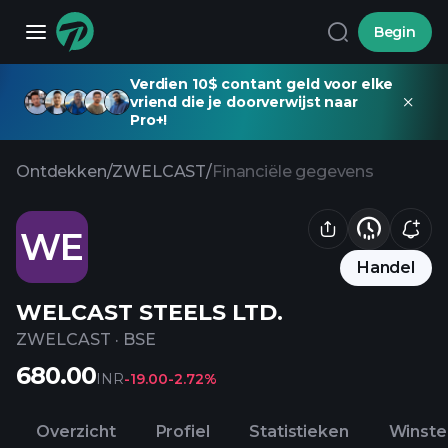
Begin
Verdien 10$ contant geld voor elke
vriend die je doorverwijst naar
Pro+!
Ontdekken
/
ZWELCAST
/
Financiële gegevens
WE
Handel
WELCAST STEELS LTD.
ZWELCAST
·
BSE
680.00
INR
-19.00
-2.72%
Overzicht
Profiel
Statistieken
Winste