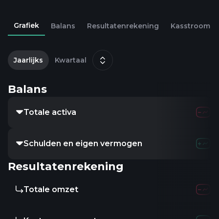
Grafiek
Balans
Resultatenrekening
Kasstroom
2
d
Jaarlijks
Kwartaal
Balans
Totale activa
-
-
-
Schulden en eigen vermogen
-
-
-
Resultatenrekening
Totale omzet
-
-
-