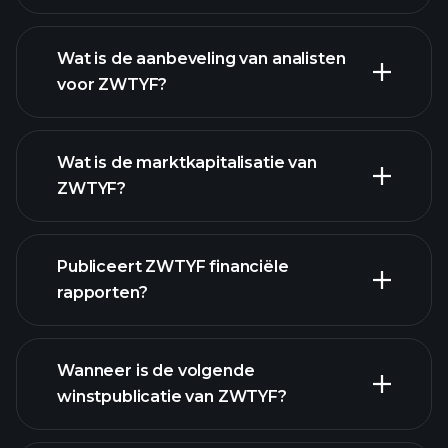
Wat is de aanbeveling van analisten
voor ZWTYF?
ZWTYF grafiek.
Wat is de marktkapitalisatie van
ZWTYF?
Publiceert ZWTYF financiële
onze lijst van aandelen
rapporten?
ZWTYF financiële gegevens
Wanneer is de volgende
winstpublicatie van ZWTYF?