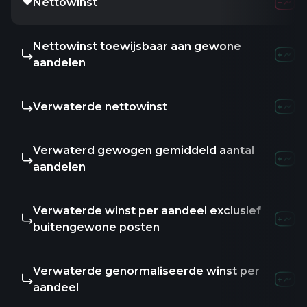
Nettowinst
-
-
-
Nettowinst toewijsbaar aan gewone
-8.26M
-951
aandelen
Verwaterde nettowinst
-8.26M
-951
Verwaterd gewogen gemiddeld aantal
-
-
-
aandelen
Verwaterde winst per aandeel exclusief
-
-
-
buitengewone posten
Verwaterde genormaliseerde winst per
-
-
-
aandeel