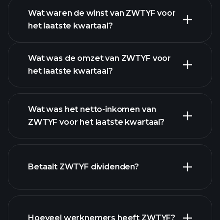
Wat waren de winst van ZWTYF voor
het laatste kwartaal?
Winstkalender
Wat was de omzet van ZWTYF voor
het laatste kwartaal?
Wat was het netto-inkomen van
ZWTYF voor het laatste kwartaal?
ZWTYF winst
financiële rapporten
Betaalt ZWTYF dividenden?
financiële
rapporten
Hoeveel werknemers heeft ZWTYF?