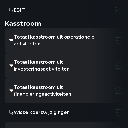
EBIT
-6.37M
-2.3
Kasstroom
Totaal kasstroom uit operationele
-17.41M
-27.8
activiteiten
Totaal kasstroom uit
4.75M
1.2
investeringsactiviteiten
Totaal kasstroom uit
24.21M
-5.21
financieringsactiviteiten
Wisselkoerswijzigingen
-
-
-