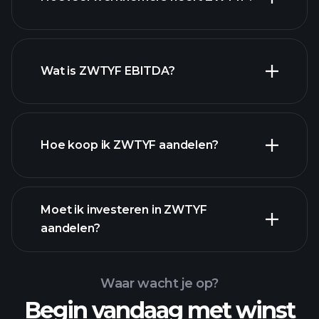
hoog-dividend aandelen
Wat is ZWTYF EBITDA?
grootste werkgevers
Hoe koop ik ZWTYF aandelen?
financiële
Moet ik investeren in ZWTYF
rapporten
aandelen?
Waar wacht je op?
Begin vandaag met winst