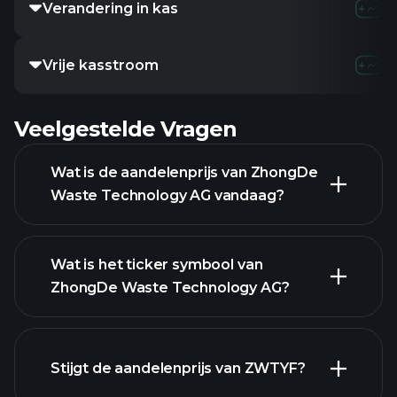
Verandering in kas
9.76M
-22.8
Vrije kasstroom
-
-
-
Veelgestelde Vragen
Wat is de aandelenprijs van ZhongDe
Waste Technology AG vandaag?
Wat is het ticker symbool van
ZhongDe Waste Technology AG?
Stijgt de aandelenprijs van ZWTYF?
geavanceerde grafiek