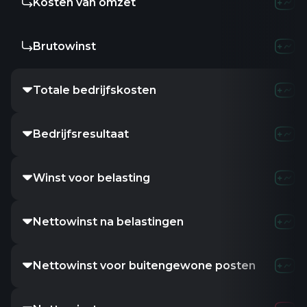
Kosten van omzet
-
-
-
Brutowinst
-
-
-
Totale bedrijfskosten
-
-
-
Bedrijfsresultaat
-
-
-
Winst voor belasting
-
-
-
Nettowinst na belastingen
-
-
-
Nettowinst voor buitengewone posten
-
-
-