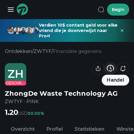
Begin
Verdien 10$ contant geld voor elke
vriend die je doorverwijst naar
Pro+!
Ontdekken
/
ZWTYF
/
Financiële gegevens
ZH
Handel
GESCHRAPT
ZhongDe Waste Technology AG
ZWTYF
·
PINK
1.20
USD
0
0.00%
Overzicht
Profiel
Statistieken
Winste