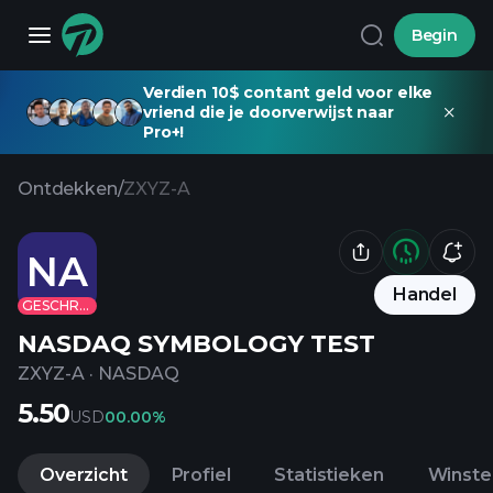
Begin
Verdien 10$ contant geld voor elke
vriend die je doorverwijst naar
Pro+!
Ontdekken
/
ZXYZ-A
NA
Handel
GESCHRAPT
NASDAQ SYMBOLOGY TEST
ZXYZ-A
·
NASDAQ
5.50
USD
0
0.00%
Overzicht
Profiel
Statistieken
Winste