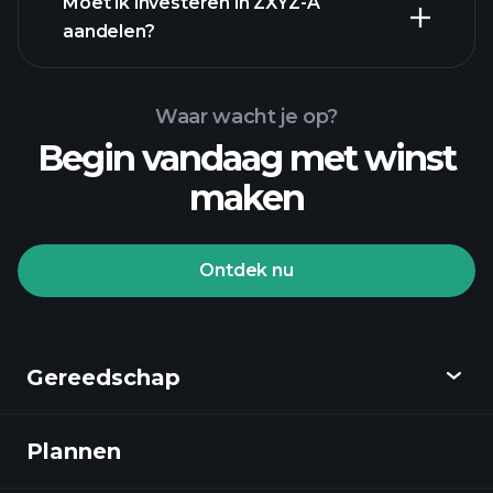
Moet ik investeren in ZXYZ-A
aandelen?
Waar wacht je op?
Begin vandaag met winst
maken
Playtrade Toernooien
aangeraden makelaar
Ontdek nu
Gereedschap
Playtrade Toernooien
AI-gedreven dagelijkse marktanalyse
Plannen
Ontdekken
Watchlists
Billionaire Portfolios