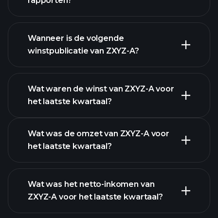
rapporten?
ZXYZ-A financiële
gegevens
Wanneer is de volgende
winstpublicatie van ZXYZ-A?
Wat waren de winst van ZXYZ-A voor
het laatste kwartaal?
Winstkalender
Wat was de omzet van ZXYZ-A voor
het laatste kwartaal?
Wat was het netto-inkomen van
ZXYZ-A voor het laatste kwartaal?
ZXYZ-A winst