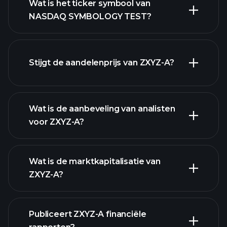
Wat is het ticker symbool van
NASDAQ SYMBOLOGY TEST?
geavanceerde
Stijgt de aandelenprijs van ZXYZ-A?
grafiek
Wat is de aanbeveling van analisten
voor ZXYZ-A?
ZXYZ-A grafiek.
Wat is de marktkapitalisatie van
ZXYZ-A?
onze lijst
Publiceert ZXYZ-A financiële
van aandelen