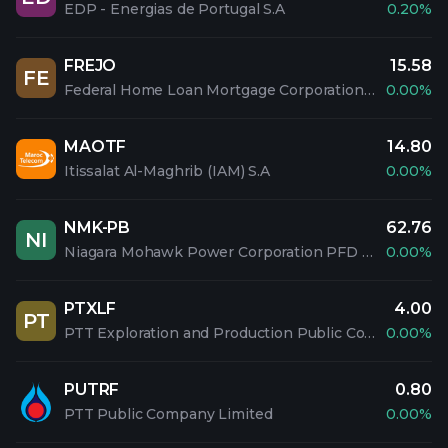
EDP - Energias de Portugal S.A
0.20%
FREJO
15.58
FE
Federal Home Loan Mortgage Corporation PFD 5.1% SAL
0.00%
MAOTF
14.80
Itissalat Al-Maghrib (IAM) S.A
0.00%
NMK-PB
62.76
NI
Niagara Mohawk Power Corporation PFD 3.60%
0.00%
PTXLF
4.00
PT
PTT Exploration and Production Public Company Limited
0.00%
PUTRF
0.80
PTT Public Company Limited
0.00%