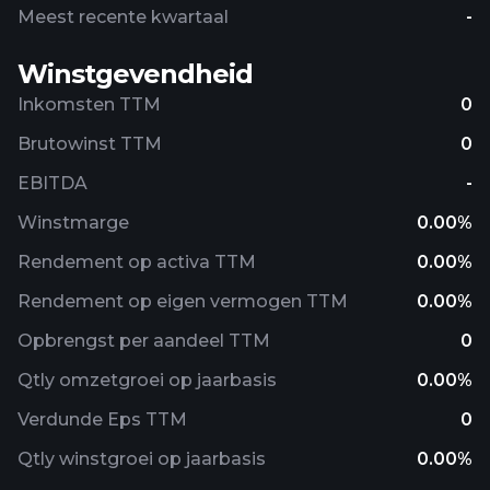
Meest recente kwartaal
-
Winstgevendheid
Inkomsten TTM
0
Brutowinst TTM
0
EBITDA
-
Winstmarge
0.00%
Rendement op activa TTM
0.00%
Rendement op eigen vermogen TTM
0.00%
Opbrengst per aandeel TTM
0
Qtly omzetgroei op jaarbasis
0.00%
Verdunde Eps TTM
0
Qtly winstgroei op jaarbasis
0.00%