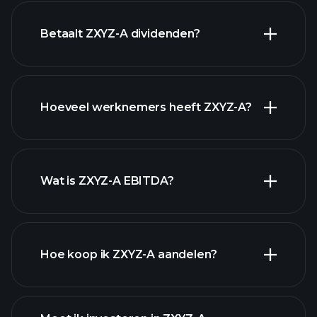
financiële rapporten
Betaalt ZXYZ-A dividenden?
financiële
rapporten
Hoeveel werknemers heeft ZXYZ-A?
hoog-dividend aandelen
Wat is ZXYZ-A EBITDA?
grootste
werkgevers
Hoe koop ik ZXYZ-A aandelen?
financiële rapporten