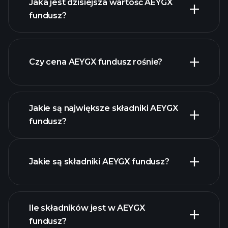
Jaka jest dzisiejsza wartość AEYGX
fundusz?
Czy cena AEYGX fundusz rośnie?
zaawansowanym wykresie
Jakie są największe składniki AEYGX
fundusz?
AEYGX fundusz chart
Jakie są składniki AEYGX fundusz?
Ile składników jest w AEYGX
holdings
fundusz?