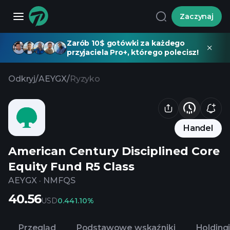
Zaczynaj
Zarób 10$ gotówki za każdego
przyjaciela Pro+, którego polecisz!
Odkryj
/
AEYGX
/
Ryzyko
Handel
American Century Disciplined Core
Equity Fund R5 Class
AEYGX
·
NMFQS
40.56
USD
0.44
1.10%
Przegląd
Podstawowe wskaźniki
Holding