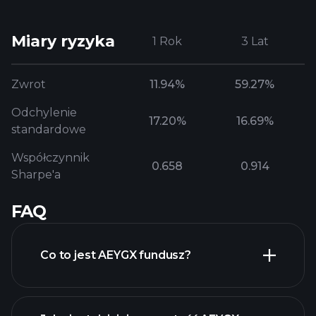
Miary ryzyka
1 Rok
3 Lat
Zwrot
11.94%
59.27%
Odchylenie
17.20%
16.69%
standardowe
Współczynnik
0.658
0.914
Sharpe'a
FAQ
Co to jest AEYGX fundusz?