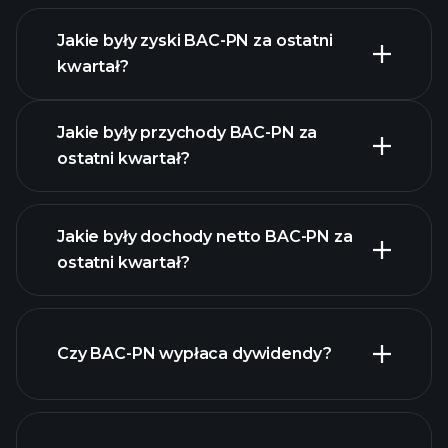
Jakie były zyski BAC-PN za ostatni
kwartał?
Kalendarzu Wyników
Jakie były przychody BAC-PN za
ostatni kwartał?
Jakie były dochody netto BAC-PN za
ostatni kwartał?
zysków BAC-PN
raporty finansowe
Czy BAC-PN wypłaca dywidendy?
BAC-PN
raporty finansowe
BAC-PN