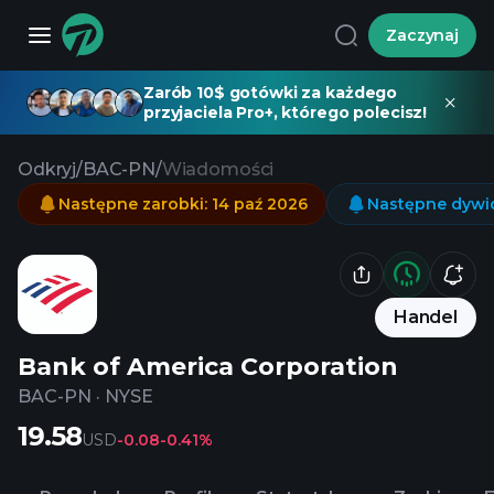
Zaczynaj
Zarób 10$ gotówki za każdego
przyjaciela Pro+, którego polecisz!
Odkryj
/
BAC-PN
/
Wiadomości
Następne zarobki
:
14 paź 2026
Następne dywi
Handel
Bank of America Corporation
BAC-PN
·
NYSE
19.58
USD
-0.08
-0.41%