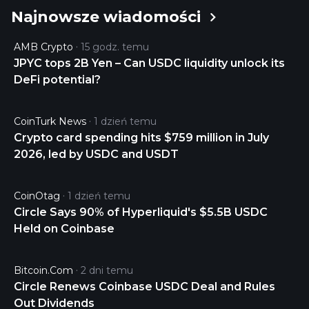
Najnowsze wiadomości
USDC is 0.99986915 USD and is up -0.00 over the
last 24 hours. It is currently trading on 42955 active
AMB Crypto
15 godz. temu
market(s) with $5,106,293,321.44 traded over the
JPYC tops 2B Yen – Can USDC liquidity unlock its
last 24 hours. More information can be found at
DeFi potential?
https://www.circle.com/en/usdc.
CoinTurk News
1 dzień temu
Crypto card spending hits $759 million in July
2026, led by USDC and USDT
CoinOtag
1 dzień temu
Circle Says 90% of Hyperliquid's $5.5B USDC
Held on Coinbase
Bitcoin.com
2 dni temu
Circle Renews Coinbase USDC Deal and Rules
Out Dividends