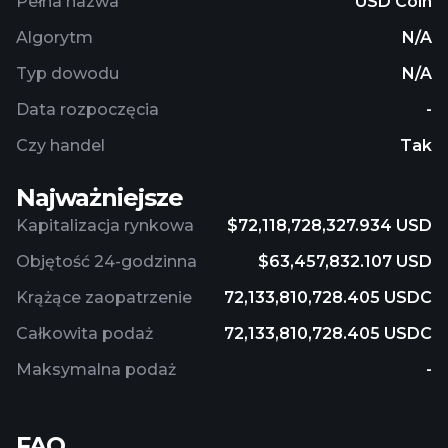
Pełna nazwa
USD Coin
Algorytm
N/A
Typ dowodu
N/A
Data rozpoczęcia
-
Czy handel
Tak
Najważniejsze
Kapitalizacja rynkowa
$72,118,728,327.934 USD
Objętość 24-godzinna
$63,457,832.107 USD
Krążące zaopatrzenie
72,133,810,728.405 USDC
Całkowita podaż
72,133,810,728.405 USDC
Maksymalna podaż
-
FAQ