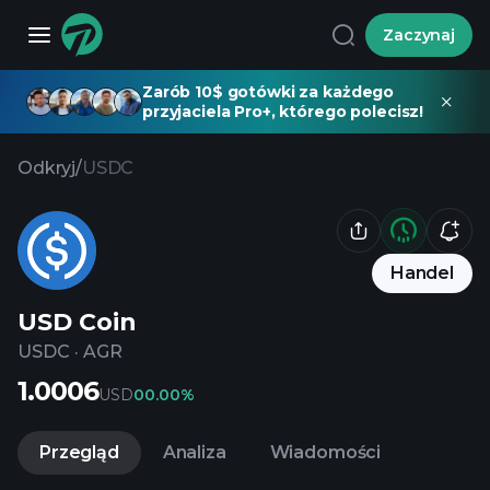
Zaczynaj
Zarób 10$ gotówki za każdego
przyjaciela Pro+, którego polecisz!
Odkryj
/
USDC
Handel
USD Coin
USDC
·
AGR
1.0006
USD
0
0.00%
Przegląd
Analiza
Wiadomości