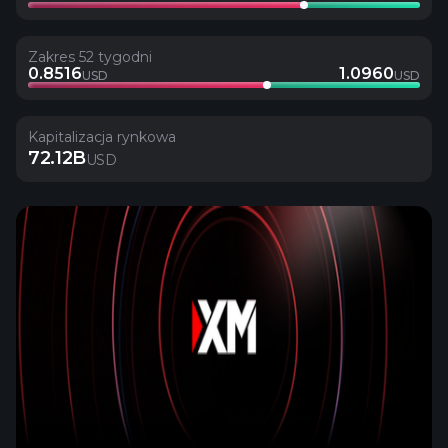
Zakres 52 tygodni
0.8516
1.0960
USD
USD
Kapitalizacja rynkowa
72.12B
USD