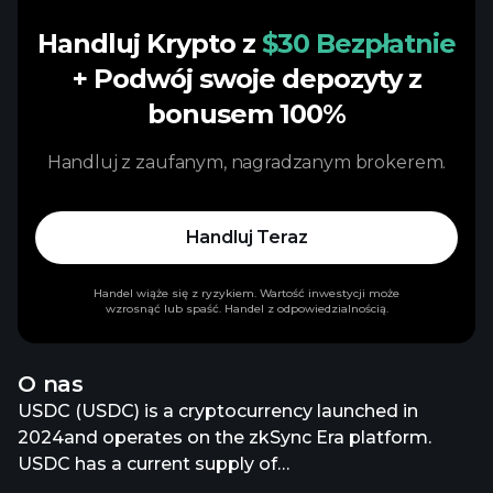
Handluj Krypto z
$30 Bezpłatnie
+ Podwój swoje depozyty z
bonusem 100%
Handluj z zaufanym, nagradzanym brokerem.
Handluj Teraz
Handel wiąże się z ryzykiem. Wartość inwestycji może
wzrosnąć lub spaść. Handel z odpowiedzialnością.
O nas
USDC (USDC) is a cryptocurrency launched in
2024and operates on the zkSync Era platform.
USDC has a current supply of
72,133,810,728.40449435. The last known price of