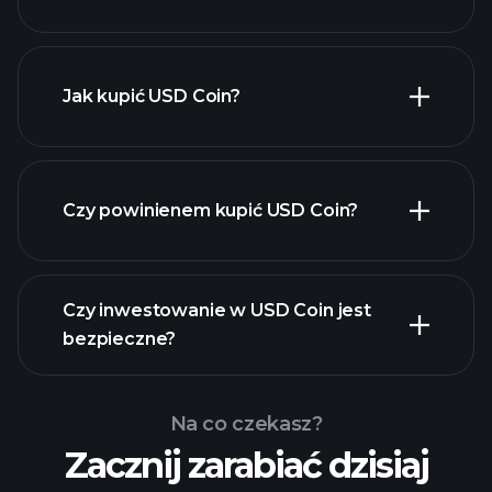
Jak kupić USD Coin?
Czy powinienem kupić USD Coin?
Czy inwestowanie w USD Coin jest
bezpieczne?
Turniejach Playtrade
Turniejach
polecanego brokera
Playtrade
Na co czekasz?
codziennych analiz rynku
Zacznij zarabiać dzisiaj
wspomaganych przez sztuczną