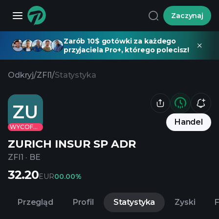
Zaczynaj
Zarób 10$ gotówki za każdego
przyjaciela Pro+, którego polecisz!
Odkryj
/
ZFI1
/
Statystyka
ZU
Handel
WYCOFANE
ZURICH INSUR SP ADR
ZFI1
·
BE
32.20
EUR
0
0.00%
Przegląd
Profil
Statystyka
Zyski