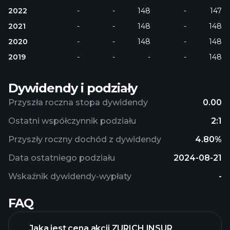
2022
-
-
148
-
147
2021
-
-
148
-
148
2020
-
-
148
-
148
2019
-
-
-
-
148
Dywidendy i podziały
Przyszła roczna stopa dywidendy
0.00
Ostatni współczynnik podziału
2:1
Przyszły roczny dochód z dywidendy
4.80%
Data ostatniego podziału
2024-08-21
Wskaźnik dywidendy-wypłaty
-
FAQ
Jaka jest cena akcji ZURICH INSUR