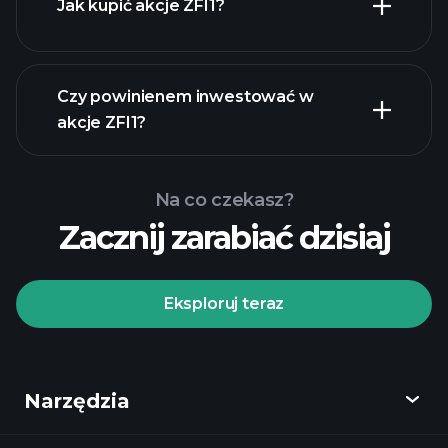
Jak kupić akcje ZFI1?
raporty
finansowe
Czy powinienem inwestować w
akcje ZFI1?
Na co czekasz?
Zacznij zarabiać dzisiaj
Turniejach
Playtrade
polecanego
brokera
Eksploruj teraz
Narzędzia
Turniejach
Playtrade