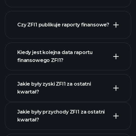
Czy ZFI1 publikuje raporty finansowe?
naszą listę akcji
finanse ZFI1
Kiedy jest kolejna data raportu
finansowego ZFI1?
Jakie były zyski ZFI1 za ostatni
Kalendarzu Wyników
kwartał?
Jakie były przychody ZFI1 za ostatni
kwartał?