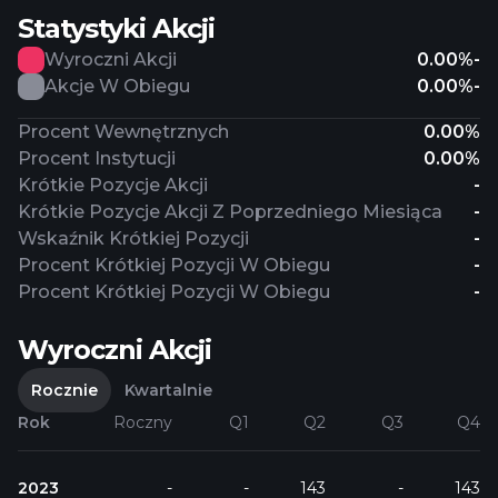
Statystyki Akcji
Wyroczni Akcji
0.00%
-
Akcje W Obiegu
0.00%
-
Procent Wewnętrznych
0.00%
Procent Instytucji
0.00%
Krótkie Pozycje Akcji
-
Krótkie Pozycje Akcji Z Poprzedniego Miesiąca
-
Wskaźnik Krótkiej Pozycji
-
Procent Krótkiej Pozycji W Obiegu
-
Procent Krótkiej Pozycji W Obiegu
-
Wyroczni Akcji
Rocznie
Kwartalnie
Rok
Roczny
Q1
Q2
Q3
Q4
2023
-
-
143
-
143