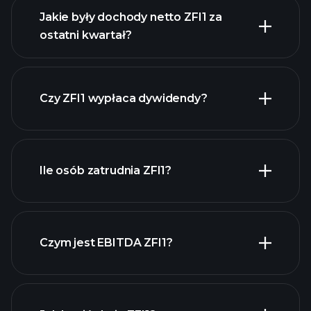
Jakie były dochody netto ZFI1 za
ostatni kwartał?
zysków ZFI1
raporty finansowe ZFI1
Czy ZFI1 wypłaca dywidendy?
raporty finansowe ZFI1
Ile osób zatrudnia ZFI1?
akcji o wysokiej
dywidendzie
Czym jest EBITDA ZFI1?
największych
pracodawców