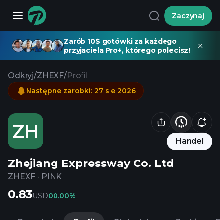
Zaczynaj
Zarób 10$ gotówki za każdego
przyjaciela Pro+, którego polecisz!
Odkryj
/
ZHEXF
/
Profil
Następne zarobki
:
27 sie 2026
ZH
Handel
Zhejiang Expressway Co. Ltd
ZHEXF
·
PINK
0.83
USD
0
0.00%