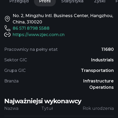
Przegląd
Profil
Statystyka
Zyski
No. 2, Mingzhu Intl. Business Center, Hangzhou,
China, 310020
86 571 8798 5588
https://www.zjec.com.cn
Pracownicy na pełny etat
11680
Sektor GIC
Industrials
Grupa GIC
Transportation
Branża
Infrastructure
Operations
Najważniejsi wykonawcy
Nazwa
Tytuł
Rok urodzenia