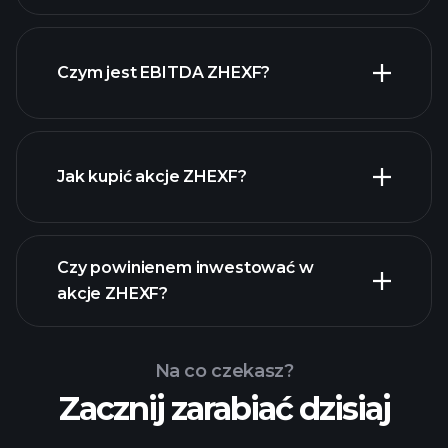
Czym jest EBITDA ZHEXF?
największych pracodawców
Jak kupić akcje ZHEXF?
raporty finansowe
Czy powinienem inwestować w
akcje ZHEXF?
Na co czekasz?
Zacznij zarabiać dzisiaj
Turniejach
Playtrade
polecanego