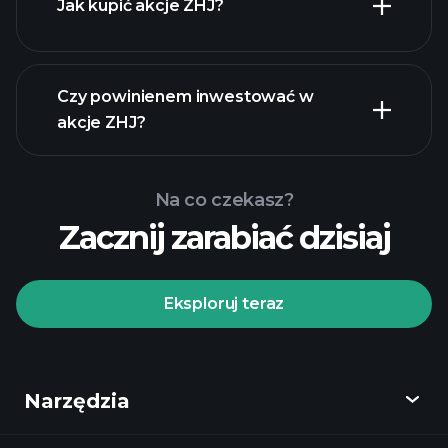
Jak kupić akcje ZHJ?
raporty
finansowe
Czy powinienem inwestować w
akcje ZHJ?
Na co czekasz?
Zacznij zarabiać dzisiaj
Turniejach
Playtrade
polecanego
brokera
Eksploruj teraz
Narzędzia
Turniejach
Playtrade