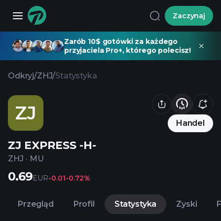
Zaczynaj
Zarób 10$ gotówki za każdego
przyjaciela Pro+, którego polecisz!
Odkryj
/
ZHJ
/
Statystyka
ZJ
Handel
ZJ EXPRESS -H-
ZHJ
·
MU
0.69
EUR
-0.01
-0.72%
Przegląd
Profil
Statystyka
Zyski