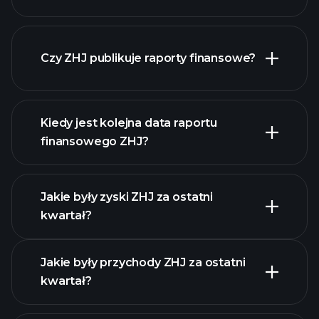
naszą
Czy ZHJ publikuje raporty finansowe?
listę akcji
finanse ZHJ
Kiedy jest kolejna data raportu
finansowego ZHJ?
Jakie były zyski ZHJ za ostatni
Kalendarzu Wyników
kwartał?
Jakie były przychody ZHJ za ostatni
kwartał?