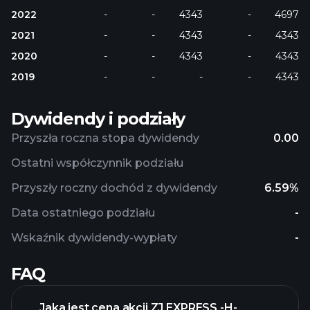
2022
-
-
4343
-
4697
2021
-
-
4343
-
4343
2020
-
-
4343
-
4343
2019
-
-
-
-
4343
Dywidendy i podziały
Przyszła roczna stopa dywidendy
0.00
Ostatni współczynnik podziału
Przyszły roczny dochód z dywidendy
6.59%
Data ostatniego podziału
-
Wskaźnik dywidendy-wypłaty
-
FAQ
Jaka jest cena akcji ZJ EXPRESS -H-