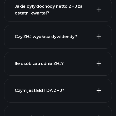
Jakie były dochody netto ZHJ za
ostatni kwartał?
zysków ZHJ
raporty finansowe ZHJ
Czy ZHJ wypłaca dywidendy?
raporty finansowe ZHJ
Ile osób zatrudnia ZHJ?
akcji o wysokiej
dywidendzie
Czym jest EBITDA ZHJ?
największych
pracodawców