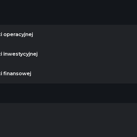
i operacyjnej
i inwestycyjnej
i finansowej