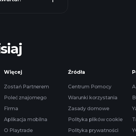
polecanego
siaj
Playtrade
MKJ
rynkowych zasilany
Więcej
Źródła
P
obserwacyjne
Zostań Partnerem
Centrum Pomocy
A
Poleć znajomego
Warunki korzystania
B
Firma
Zasady domowe
Y
Aplikacja mobilna
Polityka plików cookie
T
O Playtrade
Polityka prywatności
Y