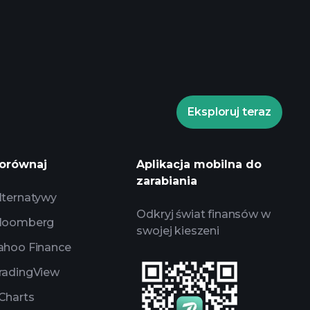
Turniejach Playtrade
 brokera
Turniejach
Eksploruj teraz
codziennych analiz
ch AI
listy
orównaj
Aplikacja mobilna do
portfele miliarderów
zarabiania
lternatywy
Odkryj świat finansów w
loomberg
swojej kieszeni
ahoo Finance
radingView
Charts