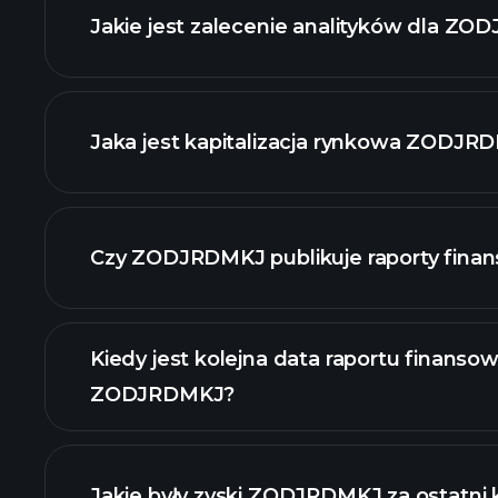
Jakie jest zalecenie analityków dla Z
wykresie.
Jaka jest kapitalizacja rynkowa ZODJR
naszą li
Czy ZODJRDMKJ publikuje raporty fina
finanse ZODJRDM
Kiedy jest kolejna data raportu finanso
ZODJRDMKJ?
Jakie były zyski ZODJRDMKJ za ostatni 