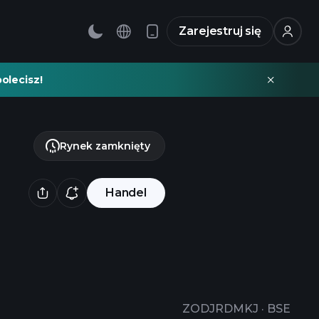
Zarejestruj się
olecisz!
Rynek zamknięty
Handel
ZODJRDMKJ
·
BSE