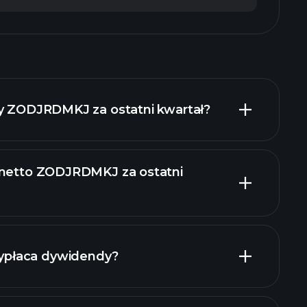
dy ZODJRDMKJ za ostatni kwartał?
 netto ZODJRDMKJ za ostatni
y finansowe ZODJRDMKJ
płaca dywidendy?
y finansowe ZODJRDMKJ