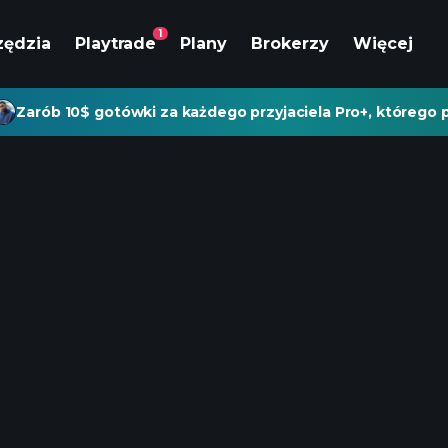
1
zędzia
Playtrade
Plany
Brokerzy
Więcej
Zarób 10$ gotówki za każdego przyjaciela Pro+, którego p