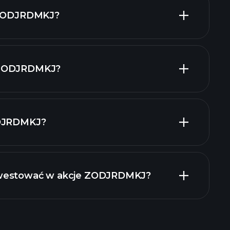
akcji o
a ZODJRDMKJ?
ie
 ZODJRDMKJ?
kszych pracodawców
ODJRDMKJ?
raporty
nwestować w akcje ZODJRDMKJ?