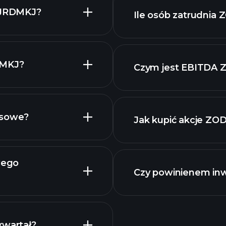
ODJRDMKJ?
Ile osób zatrudni
ZODJRDMKJ
wysokiej dywidendz
DMKJ?
Czym jest EBITDA
najwię
stę akcji
nsowe?
Jak kupić akcje Z
KJ
wego
finansowe
Czy powinienem i
Kalendarzu
kwartał?