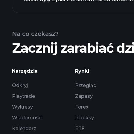
Wyników
Na co czekasz?
Zacznij zarabiać dzi
zysków ZODJRD
Narzędzia
Rynki
Odkryj
Przegląd
Playtrade
Zapasy
Wykresy
Forex
Wiadomości
Indeksy
Kalendarz
ETF