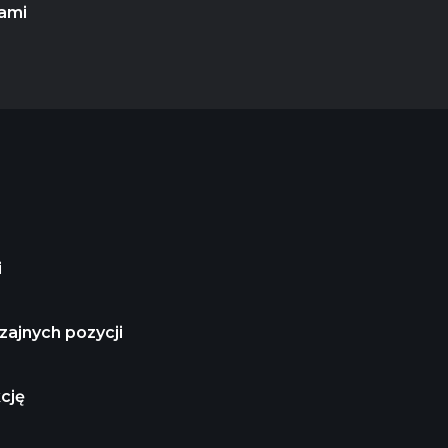
ami
i
ajnych pozycji
cję