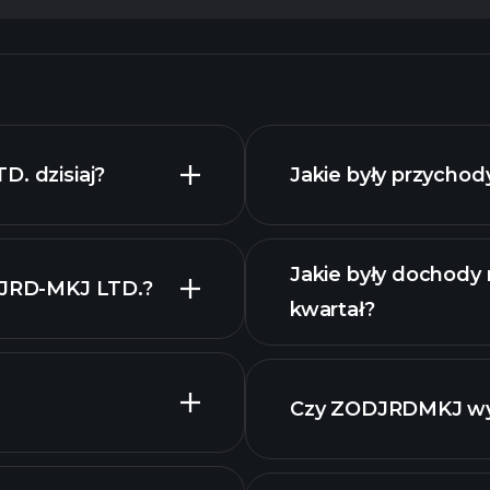
D. dzisiaj?
Jakie były przycho
Jakie były dochody
C-JRD-MKJ LTD.?
kwartał?
zaawansowanej
raport
Czy ZODJRDMKJ wy
raport