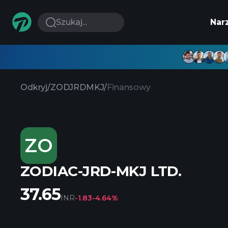
Szukaj...
Nar
Odkryj
/
ZODJRDMKJ
/
Finansowy
ZO
ZODIAC-JRD-MKJ LTD.
37.65
INR
-1.83
-4.64%