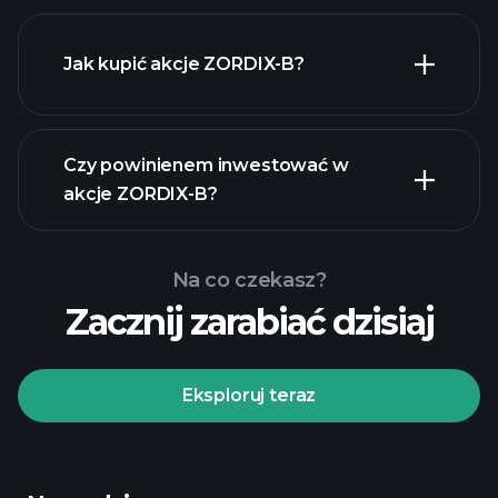
Jak kupić akcje ZORDIX-B?
raporty finansowe
Czy powinienem inwestować w
akcje ZORDIX-B?
Na co czekasz?
Zacznij zarabiać dzisiaj
Turniejach
Playtrade
polecanego
brokera
Eksploruj teraz