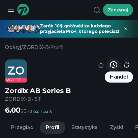
Zaczynaj
Zarób 10$ gotówki za każdego
przyjaciela Pro+, którego polecisz!
Odkryj
/
ZORDIX-B
/
Profil
ZO
Handel
WYCOFANE
Zordix AB Series B
ZORDIX-B
·
ST
6.00
SEK
0.62
11.52%
Przegląd
Profil
Statystyka
Zyski