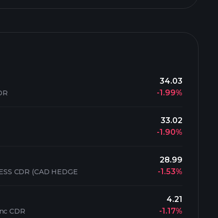
34.03
-1.99%
DR
33.02
-1.90%
28.99
-1.53%
ESS CDR (CAD HEDGE
4.21
-1.17%
Inc CDR