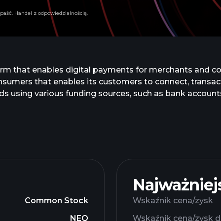
paść. Handel z odpowiedzialnością.
form that enables digital payments for merchants and c
sumers that enables its customers to connect, transac
unds using various funding sources, such as bank accou
currencies, as well as other stored value products, incl
Pal Credit, Braintree, Venmo, Xoom, Zettle, Hyperwall
alifornia.
Najważniej
Common Stock
Wskaźnik cena/zysk
NEO
Wskaźnik cena/zysk d