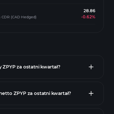
28.86
-0.62%
s CDR (CAD Hedged)
y ZPYP za ostatni kwartał?
netto ZPYP za ostatni kwartał?
 finansowe ZPYP