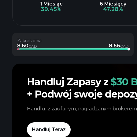
1 Miesiąc
6 Miesięcy
39.45%
47.28%
Zakres dnia
8.60
8.66
CAD
CAD
Handluj Zapasy z
$30 B
+ Podwój swoje depoz
Handluj z zaufanym, nagradzanym brokerem
Handluj Teraz