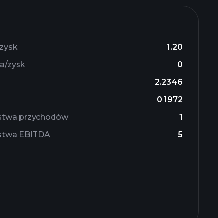
/zysk
1.20
na/zysk
0
2.2346
0.1972
rstwa przychodów
1
rstwa EBITDA
5