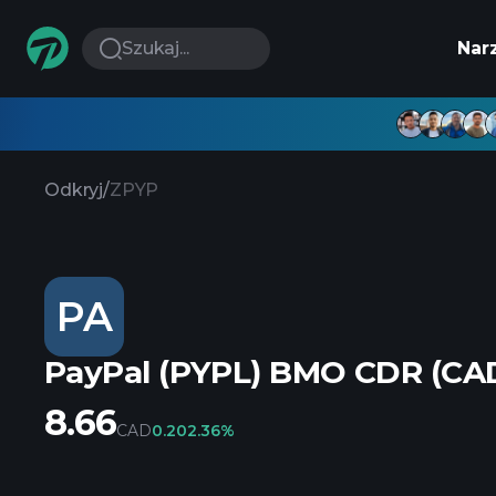
Szukaj...
Nar
Odkryj
/
ZPYP
PA
PayPal (PYPL) BMO CDR (CA
8.66
CAD
0.20
2.36%