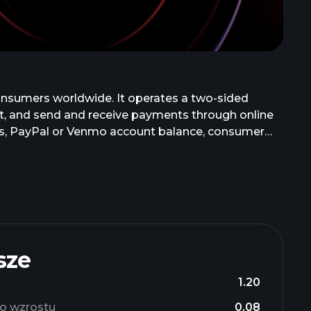
onsumers worldwide. It operates a two-sided
t, and send and receive payments through online
nts, PayPal or Venmo account balance, consumer
uding gift cards and eligible rewards. The company
et, Honey, and Paidy names. The company was
sze
1.20
o wzrostu
0.08