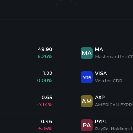
49.90
MA
MA
6.26%
Mastercard Inc C
1.22
VISA
0.00%
Visa Inc CDR
0.65
AXP
AM
-7.14%
AMERICAN EXPR
0.46
PYPL
PA
-5.15%
PayPal Holdings 