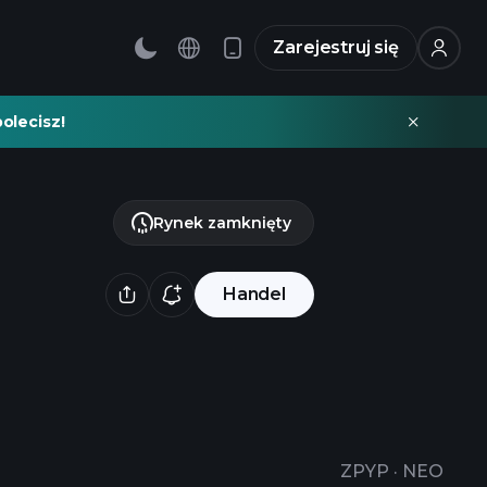
Zarejestruj się
olecisz!
Rynek zamknięty
Handel
ZPYP
·
NEO