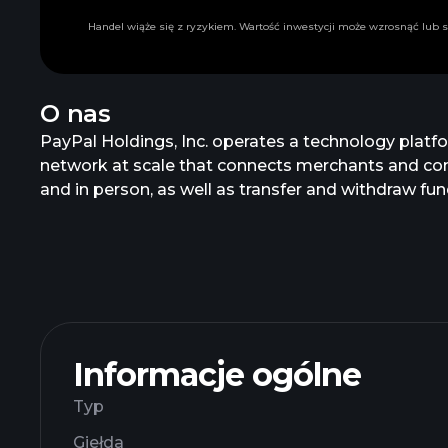
Handel wiąże się z ryzykiem. Wartość inwestycji może wzrosnąć lub s
O nas
PayPal Holdings, Inc. operates a technology plat
network at scale that connects merchants and con
and in person, as well as transfer and withdraw f
credit products, credit and debit cards, and crypto
provides payment solutions under the PayPal, Pay
founded in 1998 and is headquartered in San Jose, C
Informacje ogólne
Typ
Giełda