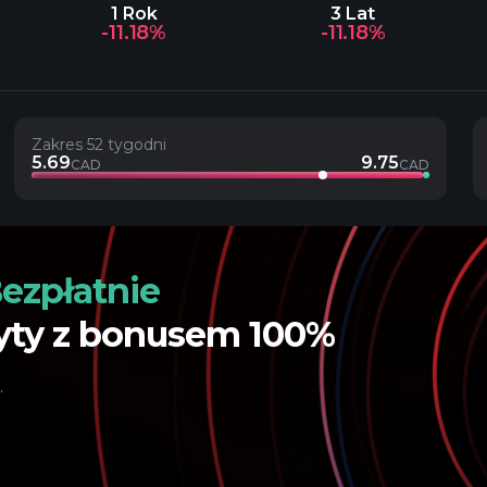
1 Rok
3 Lat
-11.18%
-11.18%
Zakres 52 tygodni
5.69
9.75
CAD
CAD
ezpłatnie
yty z bonusem 100%
.