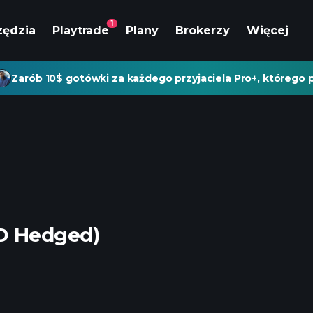
1
zędzia
Playtrade
Plany
Brokerzy
Więcej
Zarób 10$ gotówki za każdego przyjaciela Pro+, którego p
D Hedged)