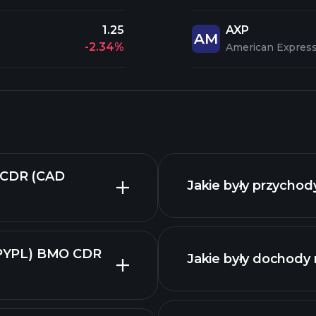
1.25
AXP
AM
-2.34%
American Expres
O CDR (CAD
Jakie były przychod
 (PYPL) BMO CDR
Jakie były dochody 
raporty
anej wykresie