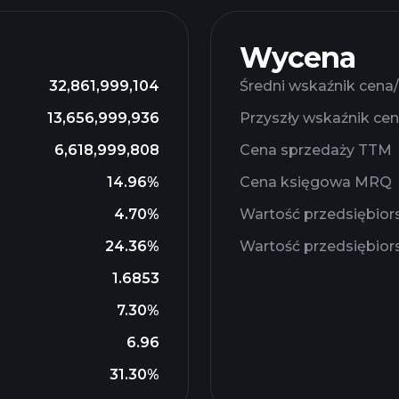
Wycena
32,861,999,104
Średni wskaźnik cena
13,656,999,936
Przyszły wskaźnik ce
6,618,999,808
Cena sprzedaży TTM
14.96%
Cena księgowa MRQ
4.70%
Wartość przedsiębio
24.36%
Wartość przedsiębio
1.6853
7.30%
6.96
31.30%