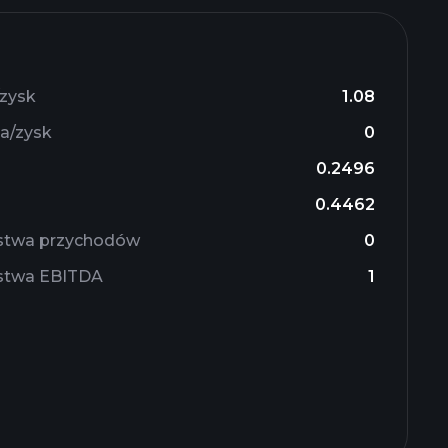
/zysk
1.08
na/zysk
0
0.2496
0.4462
rstwa przychodów
0
rstwa EBITDA
1