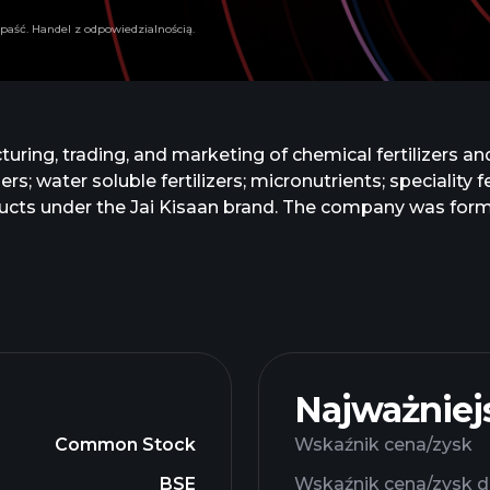
paść. Handel z odpowiedzialnością.
g, trading, and marketing of chemical fertilizers and fert
rs; water soluble fertilizers; micronutrients; speciality
oducts under the Jai Kisaan brand. The company was for
in 2012. Zuari Agro Chemicals Limited was founded in 19
Najważniej
Common Stock
Wskaźnik cena/zysk
BSE
Wskaźnik cena/zysk d