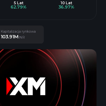
5 Lat
10 Lat
62.79%
36.97%
Kapitalizacja rynkowa
103.91M
INR