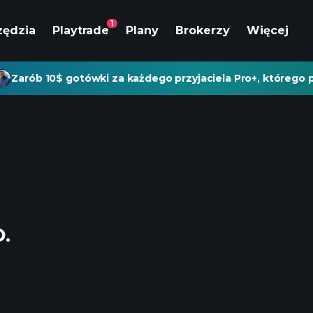
1
zędzia
Playtrade
Plany
Brokerzy
Więcej
Zarób 10$ gotówki za każdego przyjaciela Pro+, którego p
.