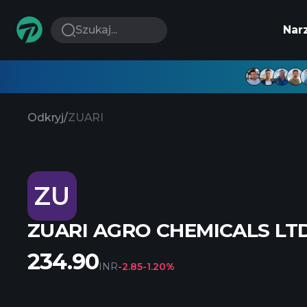
Szukaj...
Nar
Odkryj
/
ZUARI
ZU
ZUARI AGRO CHEMICALS LTD
234.90
INR
-2.85
-1.20%