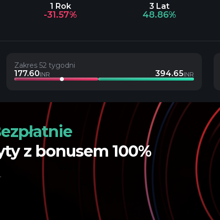
1 Rok
3 Lat
-31.57%
48.86%
Zakres 52 tygodni
177.60
394.65
INR
INR
ezpłatnie
yty z bonusem 100%
.