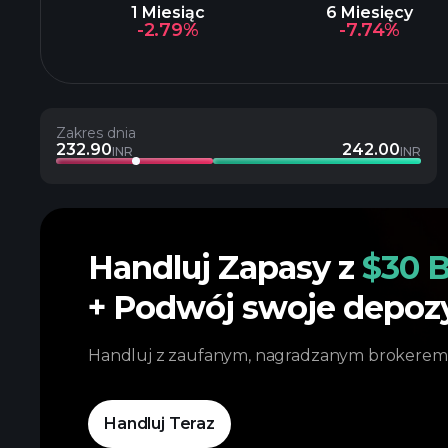
1 Miesiąc
6 Miesięcy
-2.79%
-7.74%
Zakres dnia
232.90
242.00
INR
INR
Handluj Zapasy z
$30 B
+ Podwój swoje depoz
Handluj z zaufanym, nagradzanym brokerem
Handluj Teraz