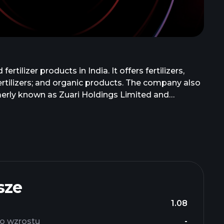
ilizer products in India. It offers fertilizers,
 fertilizers; and organic products. The company also
merly known as Zuari Holdings Limited and
67 and is based in Sancoale, India.
sze
1.08
o wzrostu
-