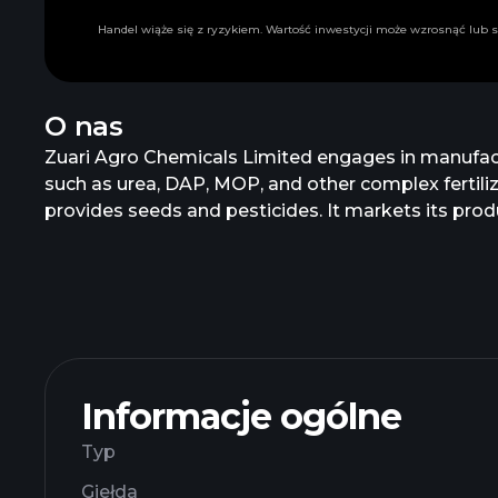
Handel wiąże się z ryzykiem. Wartość inwestycji może wzrosnąć lub s
O nas
Zuari Agro Chemicals Limited engages in manufacturin
such as urea, DAP, MOP, and other complex fertilize
provides seeds and pesticides. It markets its pr
changed its name to Zuari Agro Chemicals Limited 
Informacje ogólne
Typ
Giełda