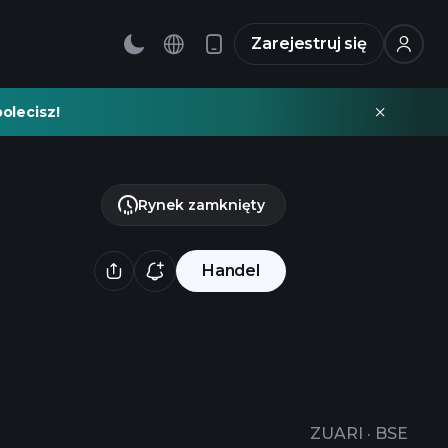
Zarejestruj się
olecisz!
Rynek zamknięty
Handel
ZUARI
·
BSE