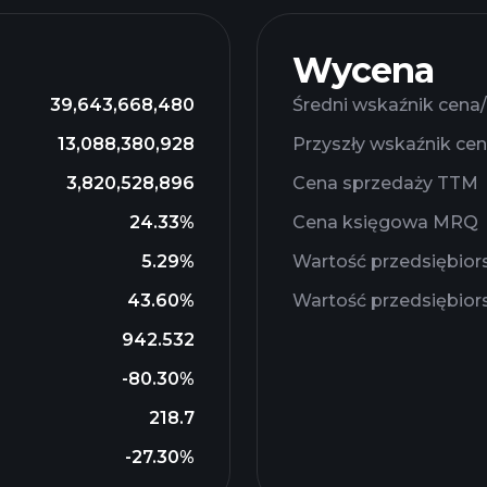
Wycena
39,643,668,480
Średni wskaźnik cena
13,088,380,928
Przyszły wskaźnik ce
3,820,528,896
Cena sprzedaży TTM
24.33%
Cena księgowa MRQ
5.29%
Wartość przedsiębio
43.60%
Wartość przedsiębio
942.532
-80.30%
218.7
-27.30%