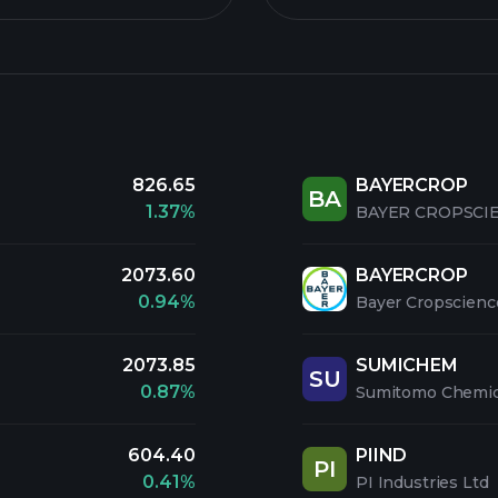
826.65
BAYERCROP
BA
1.37%
BAYER CROPSCIE
2073.60
BAYERCROP
0.94%
Bayer Cropscienc
2073.85
SUMICHEM
SU
0.87%
Sumitomo Chemica
604.40
PIIND
PI
0.41%
PI Industries Ltd