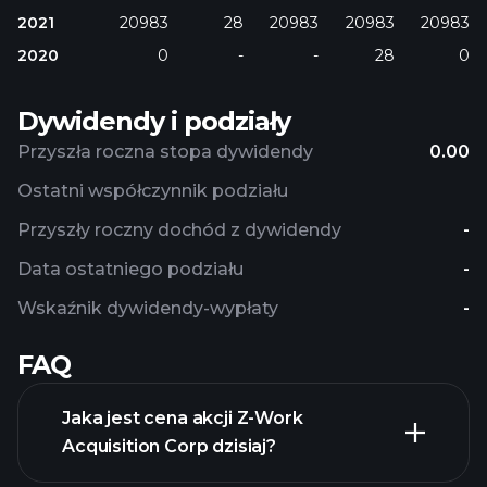
2021
20983
28
20983
20983
20983
2020
0
-
-
28
0
Dywidendy i podziały
Przyszła roczna stopa dywidendy
0.00
Ostatni współczynnik podziału
Przyszły roczny dochód z dywidendy
-
Data ostatniego podziału
-
Wskaźnik dywidendy-wypłaty
-
FAQ
Jaka jest cena akcji Z-Work
Acquisition Corp dzisiaj?