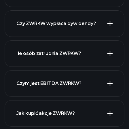
raporty finansowe ZWRKW
Czy ZWRKW wypłaca dywidendy?
raporty
finansowe ZWRKW
Ile osób zatrudnia ZWRKW?
akcji o wysokiej
dywidendzie
Czym jest EBITDA ZWRKW?
największych pracodawców
Jak kupić akcje ZWRKW?