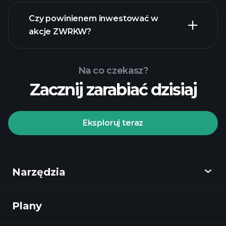
raporty
finansowe
Czy powinienem inwestować w
akcje ZWRKW?
Na co czekasz?
Zacznij zarabiać dzisiaj
Turniejach
Playtrade
polecanego
brokera
Eksploruj teraz
Narzędzia
Turniejach
Playtrade
codziennych analiz rynkowych zasilanych
Plany
Odkryj
AI
listy
obserwacyjne
portfele