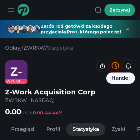
Zaczynaj
Zarób 10$ gotówki za każdego
przyjaciela Pro+, którego polecisz!
Odkryj
/
ZWRKW
/
Statystyka
Z-
Handel
WYCOFANE
Z-Work Acquisition Corp
ZWRKW
·
NASDAQ
0.00
USD
-0.00
-44.44%
Przegląd
Profil
Statystyka
Zyski