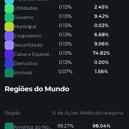
0.13%
2.45%
Utilidades
0.13%
9.42%
Governo
0.13%
0.02%
Municipal
0.13%
6.68%
Corporativo
0.13%
9.06%
Securitizado
0.13%
74.82%
Caixa e Equivalentes
0.13%
0.00%
Derivativo
0.07%
1.56%
Imóveis
Regiões do Mundo
Região
% de Ações
Média da categoria
99.27%
98.04%
América do Norte