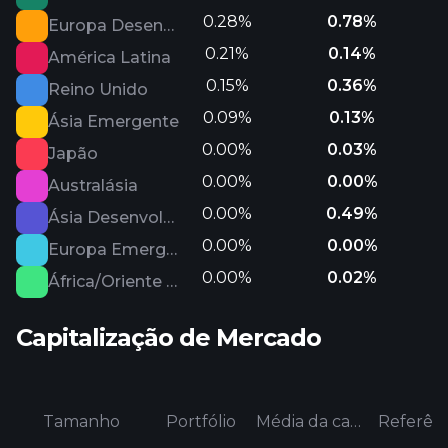
0.28%
0.78%
Europa Desenvolvida
0.21%
0.14%
América Latina
0.15%
0.36%
Reino Unido
0.09%
0.13%
Ásia Emergente
0.00%
0.03%
Japão
0.00%
0.00%
Australásia
0.00%
0.49%
Ásia Desenvolvida
0.00%
0.00%
Europa Emergente
0.00%
0.02%
África/Oriente Médio
Capitalização de Mercado
Tamanho
Portfólio
Média da categoria
Referênc