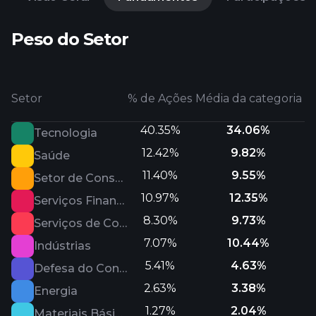
Peso do Setor
Setor
% de Ações
Média da categoria
40.35%
34.06%
Tecnologia
12.42%
9.82%
Saúde
11.40%
9.55%
Setor de Consumo Cíclico
10.97%
12.35%
Serviços Financeiros
8.30%
9.73%
Serviços de Comunicação
7.07%
10.44%
Indústrias
5.41%
4.63%
Defesa do Consumidor
2.63%
3.38%
Energia
1.27%
2.04%
Materiais Básicos