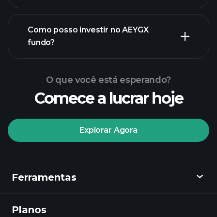
Como posso investir no AEYGX
fundo?
O que você está esperando?
Comece a lucrar hoje
Explorar Agora
Playtrade
Tournaments
corretor
Ferramentas
recomendado
Planos
Descobrir