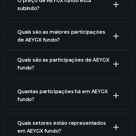
O preço de AEYGX fundo está
subindo?
gráfico
avançado
Quais são as maiores participações
de AEYGX fundo?
gráfico de AEYGX fundo
Quais são as participações de AEYGX
fundo?
Quantas participações há em AEYGX
participações
fundo?
participações
Quais setores estão representados
participações
em AEYGX fundo?