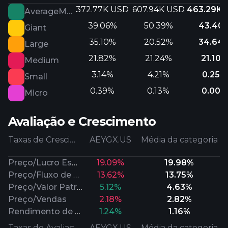
372.77K USD
607.94K USD
463.29K 
AverageMarketCap
39.06%
50.39%
43.40
Giant
35.10%
20.52%
34.64
Large
21.82%
21.24%
21.10%
Medium
3.14%
4.21%
0.25%
Small
0.39%
0.13%
0.00%
Micro
Avaliação e Crescimento
Taxas de Crescimento
AEYGX.US
Média da categoria
Preço/Lucro Esperado
19.09%
19.98%
Preço/Fluxo de Caixa
13.62%
13.75%
Preço/Valor Patrimonial
5.12%
4.63%
Preço/Vendas
2.18%
2.82%
Rendimento de Dividendos
1.24%
1.16%
Taxas de Avaliação
AEYGX.US
Média da categoria