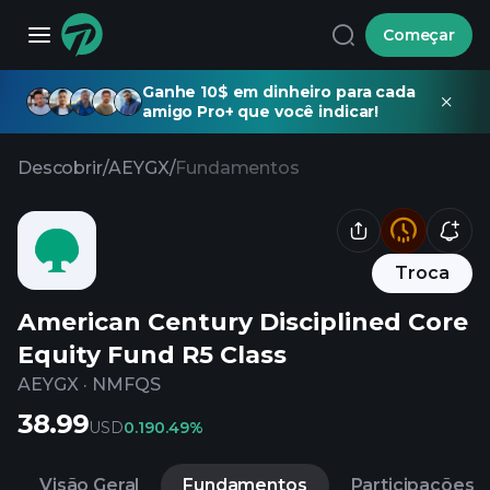
Começar
Ganhe 10$ em dinheiro para cada
amigo Pro+ que você indicar!
Descobrir
/
AEYGX
/
Fundamentos
Troca
American Century Disciplined Core
Equity Fund R5 Class
AEYGX
·
NMFQS
38.99
USD
0.19
0.49%
Visão Geral
Fundamentos
Participações