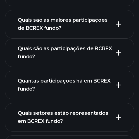
gráfico
avançado
Quais são as maiores participações
de BCREX fundo?
gráfico de BCREX fundo
Quais são as participações de BCREX
fundo?
Quantas participações há em BCREX
participações
fundo?
participações
Quais setores estão representados
participações
em BCREX fundo?