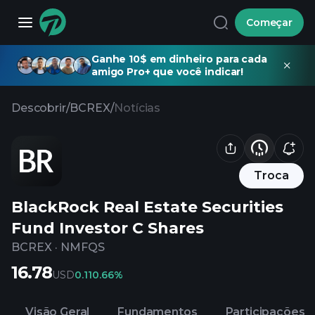
Começar
Ganhe 10$ em dinheiro para cada
amigo Pro+ que você indicar!
Descobrir
/
BCREX
/
Notícias
Troca
BlackRock Real Estate Securities
Fund Investor C Shares
BCREX
·
NMFQS
16.78
USD
0.11
0.66%
Visão Geral
Fundamentos
Participações