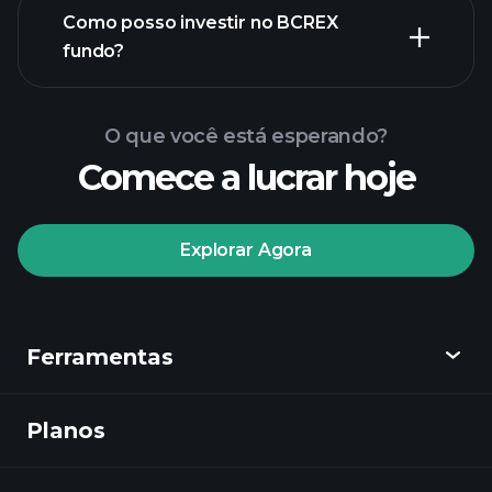
Como posso investir no BCREX
fundo?
O que você está esperando?
Comece a lucrar hoje
Explorar Agora
Playtrade
Tournaments
corretor
Ferramentas
recomendado
Planos
Descobrir
Playtrade