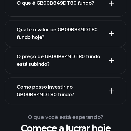
O que é GB00B849DT80 fundo?
Qual é o valor de GB00B849DT80
fundo hoje?
O preço de GB00B849DT80 fundo
está subindo?
Como posso investir no
gráfico avançado
GB00B849DT80 fundo?
gráfico
de GB00B849DT80 fundo
O que você está esperando?
Comece a lucrar hoje