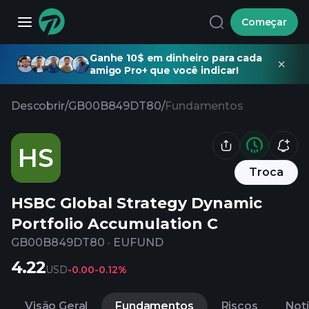
Começar
Ganhe 10$ em dinheiro para cada
amigo Pro+ que você indicar!
Descobrir
/
GB00B849DT80
/
Fundamentos
HS
Troca
HSBC Global Strategy Dynamic
Portfolio Accumulation C
GB00B849DT80
·
EUFUND
4.22
USD
-0.00
-0.12%
Visão Geral
Fundamentos
Riscos
Notí