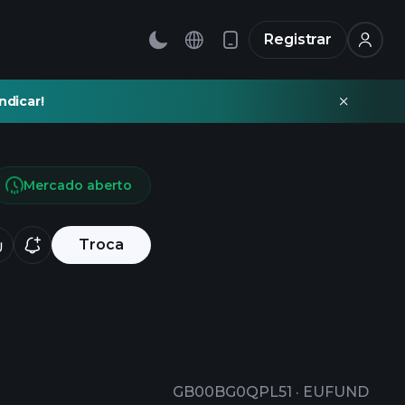
Registrar
ndicar!
Mercado aberto
Troca
GB00BG0QPL51
·
EUFUND