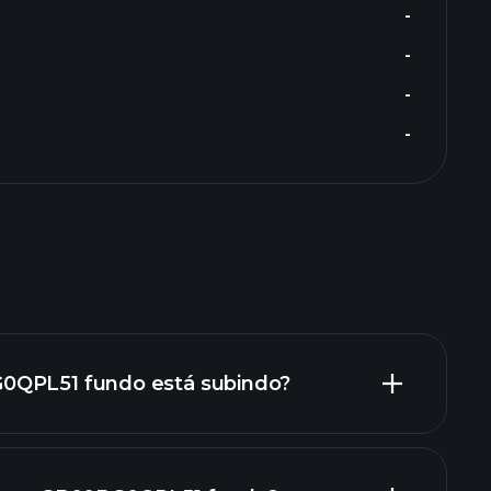
-
-
-
-
0QPL51 fundo está subindo?