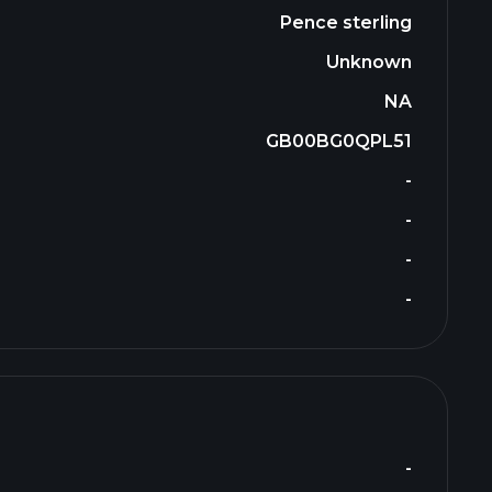
Pence sterling
Unknown
NA
GB00BG0QPL51
-
-
-
-
-