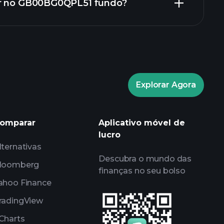
ir no GB00BG0QPL51 fundo?
ico de GB00BG0QPL51 fundo
Explorar Agora
Playtrade Tournaments
omparar
Aplicativo móvel de
tor recomendado
lucro
lternativas
Descubra o mundo das
loomberg
finanças no seu bolso
ahoo Finance
radingView
Charts