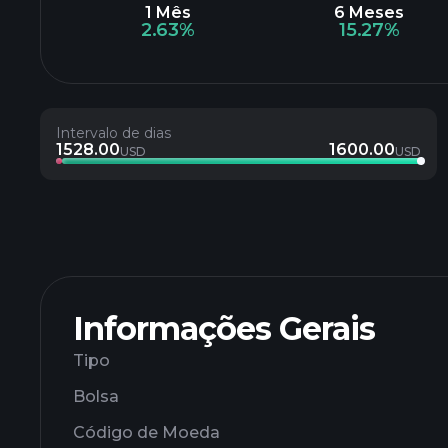
1 Mês
6 Meses
2.63%
15.27%
Intervalo de dias
1528.00
1600.00
USD
USD
Informações Gerais
Tipo
Bolsa
Código de Moeda