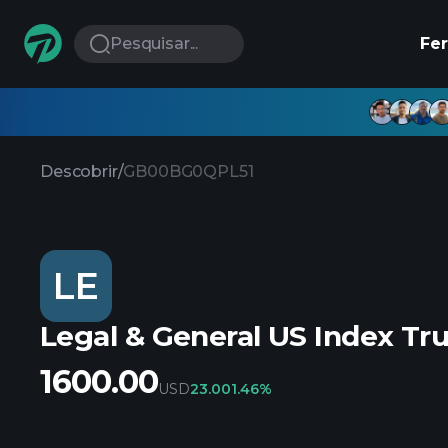
Pesquisar...
Fe
Descobrir
/
GB00BG0QPL51
LE
Legal & General US Index Tr
1600.00
USD
23.00
1.46%