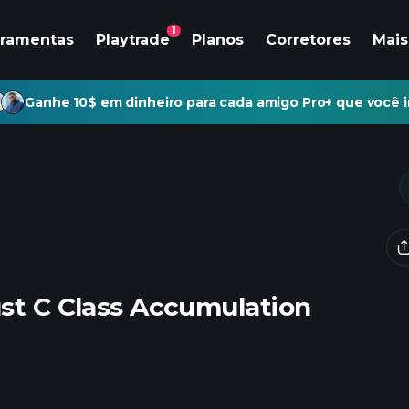
1
rramentas
Playtrade
Planos
Corretores
Mais
Ganhe 10$ em dinheiro para cada amigo Pro+ que você i
ust C Class Accumulation