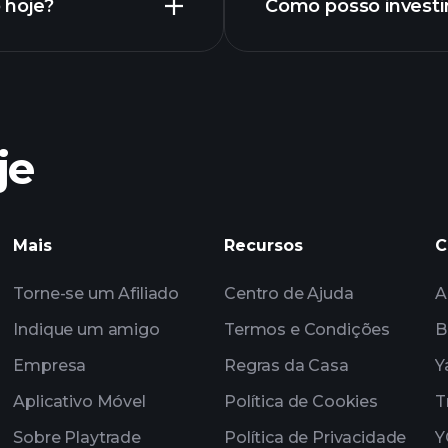
 hoje?
Como posso invest
gráf
je
gráfico avançado
Mais
Recursos
C
corre
Torne-se um Afiliado
Centro de Ajuda
A
Indique um amigo
Termos e Condições
B
Empresa
Regras da Casa
Y
Aplicativo Móvel
Política de Cookies
T
Sobre Playtrade
Política de Privacidade
Y