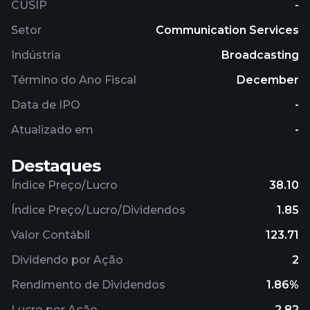
CUSIP
-
distributes movies through Zee Studios and Zee
Plex; publishes music through Zee Music CO;
Setor
Communication Services
operates Zee5 OTT platform; act as a space selling
Indústria
Broadcasting
agent for other satellite television channels; and
sells media content, which include programs/film
Término do Ano Fiscal
December
rights/feeds/music rights. The company was
Data de IPO
-
formerly known as Zee Telefilms Limited and
changed its name to Zee Entertainment
Atualizado em
-
Enterprises Limited in January 2007. Zee
Entertainment Enterprises Limited was
Destaques
incorporated in 1982 and is based in Mumbai, India.
Índice Preço/Lucro
38.10
Índice Preço/Lucro/Dividendos
1.85
Valor Contábil
123.71
Dividendo por Ação
2
Rendimento de Dividendos
1.86%
Lucro por Ação
2.82