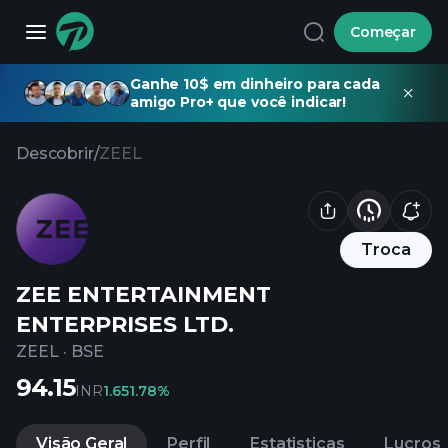
Começar
Ganhe 10$ em dinheiro para cada
amigo Pro+ que você indicar!
Descobrir
/
ZEEL
Troca
ZEE ENTERTAINMENT
ENTERPRISES LTD.
ZEEL
·
BSE
94.15
INR
1.65
1.78%
Visão Geral
Perfil
Estatisticas
Lucros