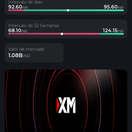
Intervalo de dias
92.60
95.60
INR
INR
Intervalo de 52 Semanas
68.10
124.15
INR
INR
Valor de mercado
1.08B
INR