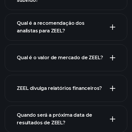
subindo?
Qual é a recomendação dos
analistas para ZEEL?
gráfico
de ZEEL.
Qual é o valor de mercado de ZEEL?
nossa
ZEEL divulga relatórios financeiros?
lista de ações
finanças
de ZEEL
Quando será a próxima data de
resultados de ZEEL?