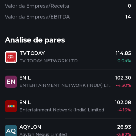
Valor da Empresa/Receita
0
Valor da Empresa/EBITDA
14
Análise de pares
TVTODAY
114.85
TV TODAY NETWORK LTD.
0.04%
ENIL
102.30
EN
ENTERTAINMENT NETWORK (INDIA) LTD.
-4.30%
ENIL
102.08
Entertainment Network (India) Limited
-4.16%
AQYLON
26.93
AQ
Aqylon Nexus Limited
-3.82%