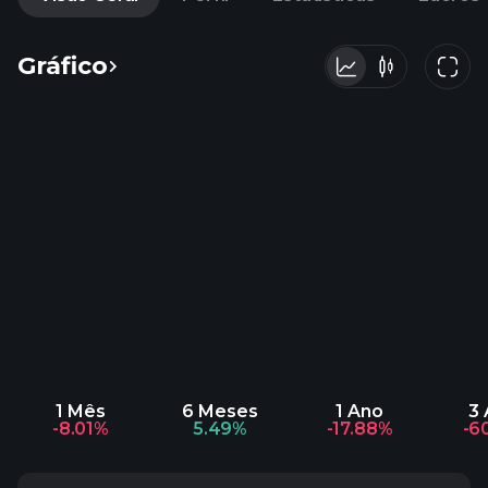
Gráfico
1 Mês
6 Meses
1 Ano
3
-8.01%
5.49%
-17.88%
-6