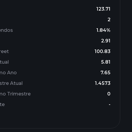
123.71
2
endos
1.84%
2.91
reet
100.83
tual
5.81
imo Ano
7.65
stre Atual
1.4573
mo Trimestre
0
te
-