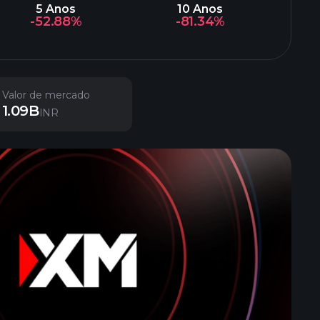
5 Anos
10 Anos
-52.88%
-81.34%
Valor de mercado
1.09B
INR