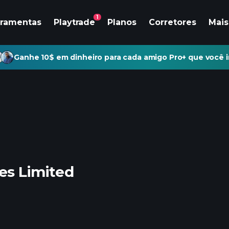
1
rramentas
Playtrade
Planos
Corretores
Mais
Ganhe 10$ em dinheiro para cada amigo Pro+ que você i
es Limited