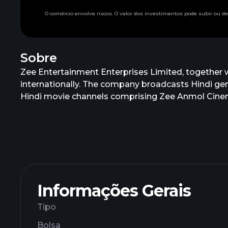
O comércio envolve riscos. O valor dos investimentos pode subir ou 
Sobre
Zee Entertainment Enterprises Limited, together wit
internationally. The company broadcasts Hindi gen
Hindi movie channels comprising Zee Anmol Cinema
HD, and &pictures HD; and regional entertainment 
Zee Ganga, Zee Talkies, Zee Bangla Cinema, Zee B
Zee Café HD, &privé HD, Zee Studio, &flix, &flix 
Bollymovies. In addition, it produces and distri
platform; act as a space selling agent for other sa
The company was formerly known as Zee Telefilms
Entertainment Enterprises Limited was incorporate
Informações Gerais
Tipo
Bolsa