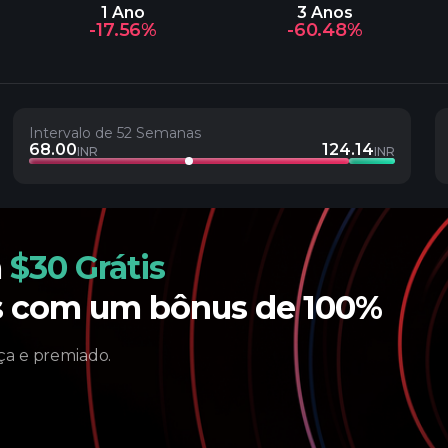
1 Ano
3 Anos
-17.56%
-60.48%
Intervalo de 52 Semanas
68.00
124.14
INR
INR
m
$30 Grátis
os com um bônus de 100%
a e premiado.