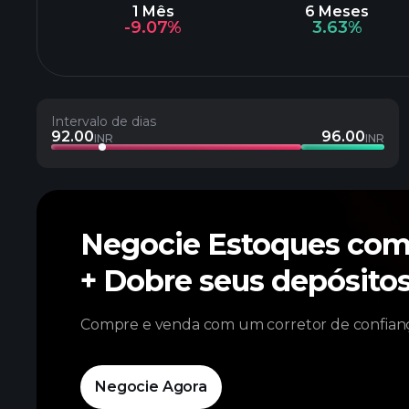
1 Mês
6 Meses
-9.07%
3.63%
Intervalo de dias
92.00
96.00
INR
INR
Negocie Estoques co
+ Dobre seus depósit
Compre e venda com um corretor de confianç
Negocie Agora