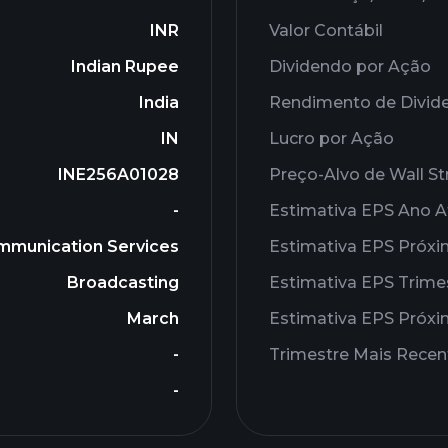
INR
Valor Contábil
Indian Rupee
Dividendo por Ação
India
Rendimento de Divid
IN
Lucro por Ação
INE256A01028
Preço-Alvo de Wall St
-
Estimativa EPS Ano A
mmunication Services
Estimativa EPS Próx
Broadcasting
Estimativa EPS Trime
March
Estimativa EPS Próxi
-
Trimestre Mais Recen
-