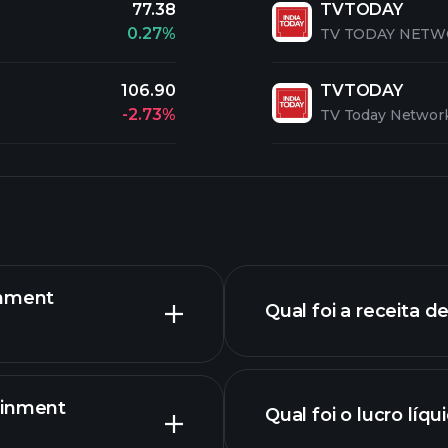
77.38
TVTODAY
0.27%
TV TODAY NETW
106.90
TVTODAY
-2.73%
TV Today Network
inment
Qual foi a receita d
ainment
Qual foi o lucro líq