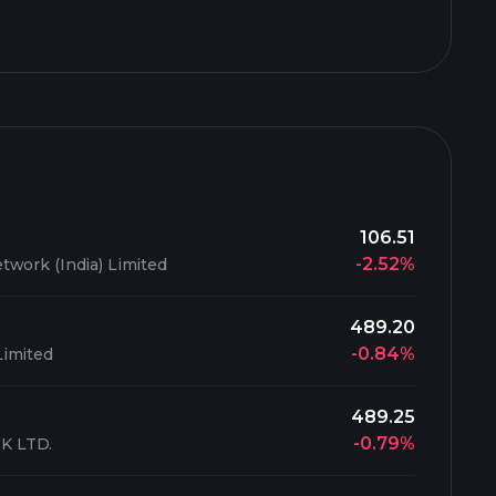
106.51
-2.52%
twork (India) Limited
489.20
-0.84%
imited
489.25
-0.79%
K LTD.