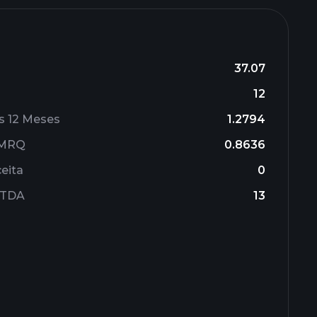
37.07
12
s 12 Meses
1.2794
l MRQ
0.8636
eita
0
ITDA
13