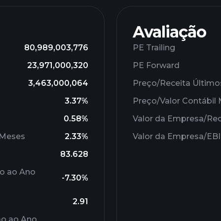
Avaliação
80,989,003,776
PE Trailing
23,971,000,320
PE Forward
3,463,000,064
Preço/Receita Último
3.37%
Preço/Valor Contábi
0.58%
Valor da Empresa/Rec
 Meses
2.33%
Valor da Empresa/EB
83.628
ão ao Ano
-7.30%
2.91
ão ao Ano