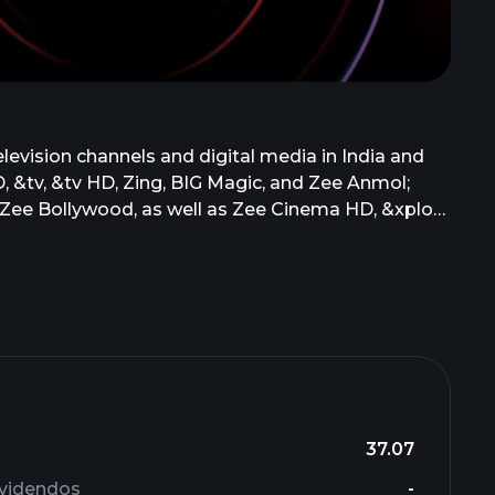
levision channels and digital media in India and
, &tv, &tv HD, Zing, BIG Magic, and Zee Anmol;
 Zee Bollywood, as well as Zee Cinema HD, &xplor
Zee Tamil, Zee Telegu, Zee Kannada, Zee Sarthak,
 and Zee Bangla HD. It also broadcasts Zee Café,
n, Zee Magic, Zee World, Zee One, and Zee
es music through Zee Music CO; operates Zee5 OTT
ch include programs/film rights/feeds/music rights.
terprises Limited in January 2007. Zee
37.07
ividendos
-