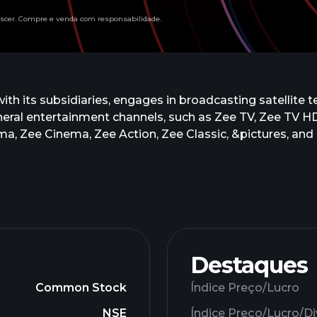
descer. Compre e venda com responsabilidade.
h its subsidiaries, engages in broadcasting satellite te
eral entertainment channels, such as Zee TV, Zee TV HD
, Zee Cinema, Zee Action, Zee Classic, &pictures, and
channels, including Zee Marathi, Zee Yuva, Zee Bangla, 
ioskop, Zee Marathi HD, Zee Talkies HD, Zee Telugu HD,
HD, Zeezest, Zeezest HD, Zee TV Canada, Zee TV Caribbea
butes movies through Zee Studios and Zee Plex; publish
tellite television channels; and sells media content, whi
 Limited and changed its name to Zee Entertainment En
d in 1982 and is based in Mumbai, India.
Destaques
Common Stock
Índice Preço/Lucro
NSE
Índice Preço/Lucro/D