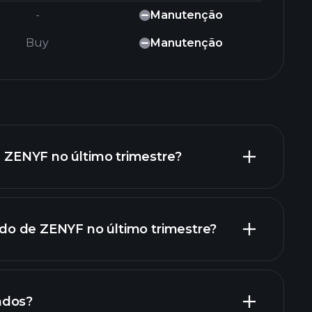
-
Manutenção
Buy
Manutenção
de ZENYF no último trimestre?
quido de ZENYF no último trimestre?
atórios financeiros de ZENYF
ndos?