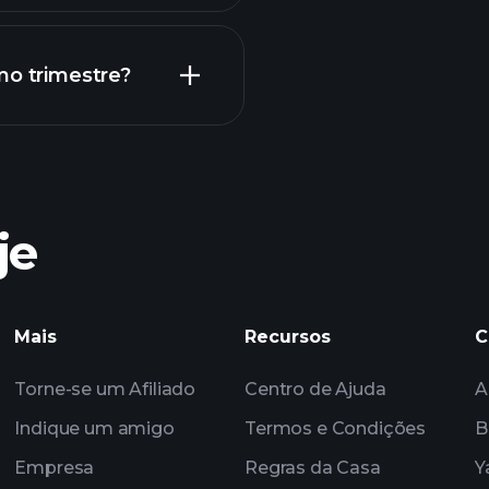
Calendário de
mo trimestre?
torn
recomendado
je
 ZENYF
Playtrade
impulsionados por 
Mais
Recursos
C
Torne-se um Afiliado
Centro de Ajuda
A
Indique um amigo
Termos e Condições
B
Empresa
Regras da Casa
Y