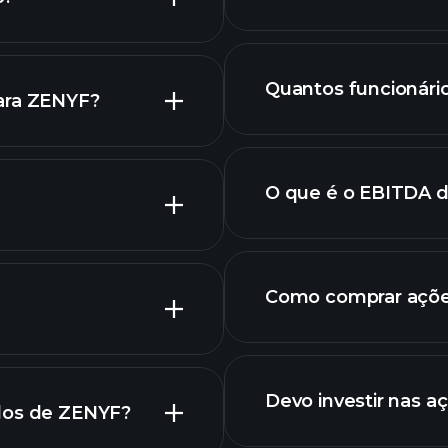
ZENYF
Quantos funcionár
para ZENYF?
ico de ZENYF.
O que é o EBITDA 
empregadores
Como comprar açõ
ões
as de ZENYF
Devo investir nas 
ados de ZENYF?