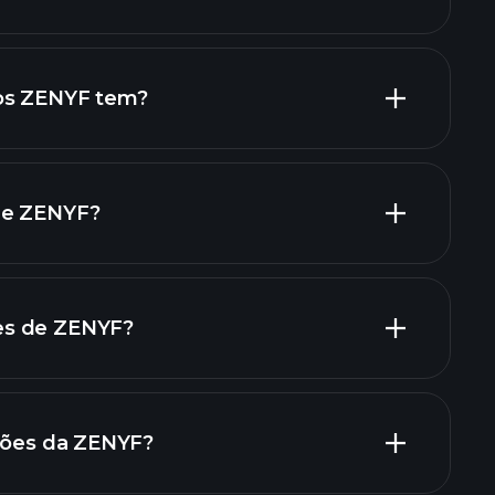
relatórios financeiros de
ações de alto dividendo
ios ZENYF tem?
maiores
de ZENYF?
es de ZENYF?
relatórios financeiros de ZENYF
ações da ZENYF?