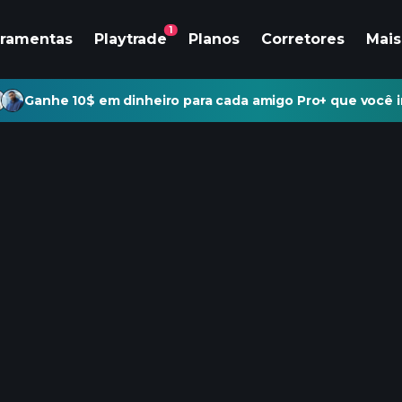
1
rramentas
Playtrade
Planos
Corretores
Mais
Ganhe 10$ em dinheiro para cada amigo Pro+ que você i