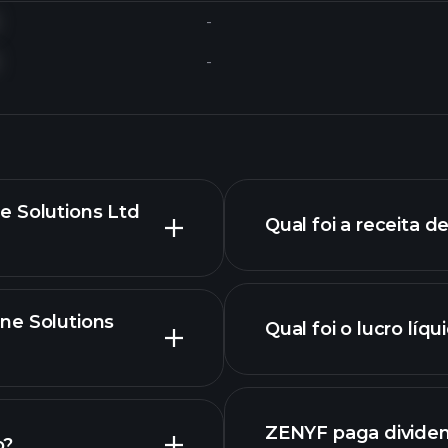
-
-
e Solutions Ltd
Qual foi a receita 
ne Solutions
Qual foi o lucro lí
rel
gráfico avançado
ZENYF paga divide
o?