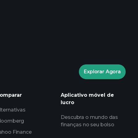
eios Playtrade
corretor
Explorar Agora
Tormentas
insights diários do mercado
IA
Watchlists
omparar
Aplicativo móvel de
Portfólios de Bilionários
lucro
lternativas
Descubra o mundo das
loomberg
finanças no seu bolso
ahoo Finance