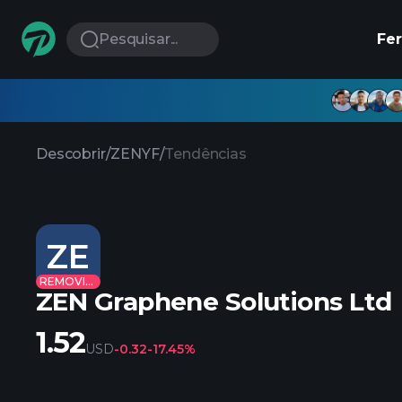
Pesquisar...
Fe
Descobrir
/
ZENYF
/
Tendências
ZE
REMOVIDO
ZEN Graphene Solutions Ltd
1.52
USD
-0.32
-17.45%