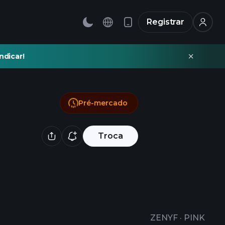
Registrar
ndicar!
Pré-mercado
Troca
ZENYF
·
PINK