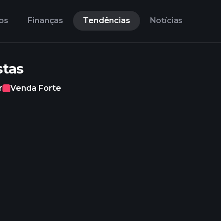
os
Finanças
Tendências
Notícias
stas
r
Venda Forte