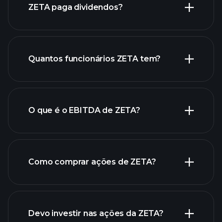
ZETA paga dividendos?
ZETA
relatórios financeiros de
Quantos funcionários ZETA tem?
ZETA
ações de alto dividendo
O que é o EBITDA de ZETA?
maiores empregadores
Como comprar ações de ZETA?
relatórios
Devo investir nas ações da ZETA?
financeiros de ZETA