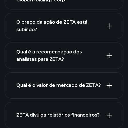
gráfico avançado
O preço da ação de ZETA está
subindo?
Qual é a recomendação dos
analistas para ZETA?
gráfico
de ZETA.
Qual é o valor de mercado de ZETA?
nossa
ZETA divulga relatórios financeiros?
lista de ações