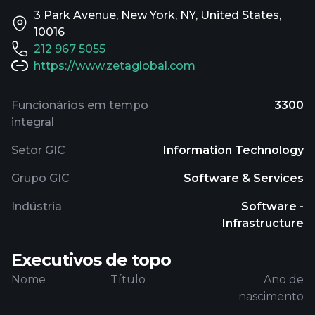
3 Park Avenue, New York, NY, United States,
10016
212 967 5055
https://www.zetaglobal.com
Funcionários em tempo
3300
integral
Setor GIC
Information Technology
Grupo GIC
Software & Services
Indústria
Software -
Infrastructure
Executivos de topo
Nome
Título
Ano de
nascimento