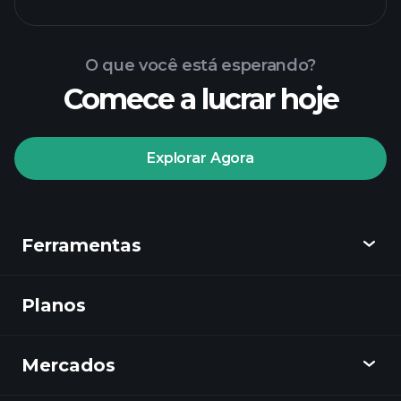
O que você está esperando?
Comece a lucrar hoje
torneios Playtrade
Explorar Agora
corretor recomendado
Ferramentas
Tormentas
Playtrade
insights diários do
Planos
Descobrir
mercado impulsionados por IA
Watchlists
Playtrade
Portfólios de
Mercados
Gráficos
Bilionários