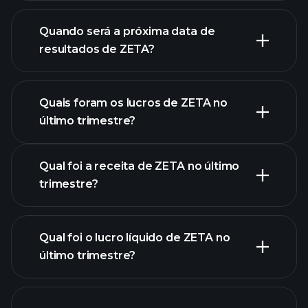
finanças
de ZETA
Quando será a próxima data de
resultados de ZETA?
Quais foram os lucros de ZETA no
Calendário de
último trimestre?
Resultados
Qual foi a receita de ZETA no último
trimestre?
Qual foi o lucro líquido de ZETA no
último trimestre?
lucros de ZETA
relatórios financeiros de