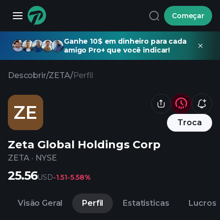
Começar
Ganhe 10$ em dinheiro para cada
amigo Pro+ que você indicar!
Descobrir
/
ZETA
/
Perfil
ZE
Troca
Zeta Global Holdings Corp
ZETA
·
NYSE
25.56
USD
-1.51
-5.58%
Visão Geral
Perfil
Estatisticas
Lucros