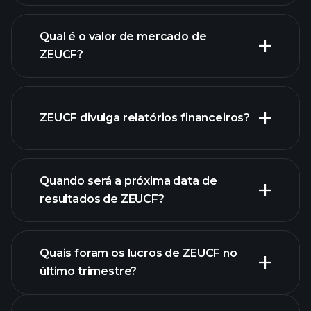
de ZEUCF.
Qual é o valor de mercado de
ZEUCF?
nossa
ZEUCF divulga relatórios financeiros?
lista de ações
finanças
de ZEUCF
Quando será a próxima data de
resultados de ZEUCF?
Quais foram os lucros de ZEUCF no
Calendário de
último trimestre?
Resultados