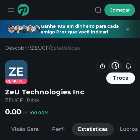
Começar
Ganhe 10$ em dinheiro para cada
amigo Pro+ que você indicar!
Descobrir
/
ZEUCF
/
Estatisticas
ZE
Troca
REMOVIDO
ZeU Technologies Inc
ZEUCF
·
PINK
0.00
USD
0
0.00%
Visão Geral
Perfil
Estatisticas
Lucros