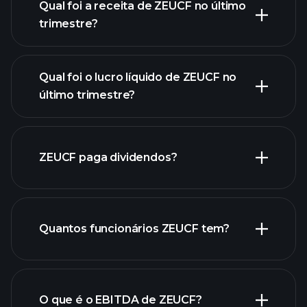
Qual foi a receita de ZEUCF no último
trimestre?
Qual foi o lucro líquido de ZEUCF no
lucros de
último trimestre?
ZEUCF
relatórios financeiros de ZEUCF
ZEUCF paga dividendos?
relatórios financeiros de
Quantos funcionários ZEUCF tem?
ZEUCF
ações de alto dividendo
O que é o EBITDA de ZEUCF?
maiores