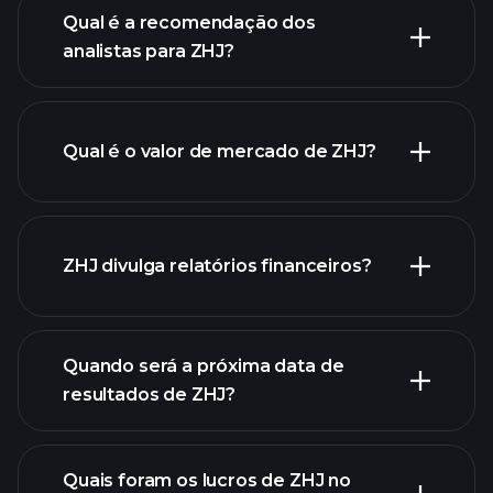
Qual é a recomendação dos
analistas para ZHJ?
gráfico
de ZHJ.
Qual é o valor de mercado de ZHJ?
nossa
ZHJ divulga relatórios financeiros?
lista de ações
finanças
de ZHJ
Quando será a próxima data de
resultados de ZHJ?
Quais foram os lucros de ZHJ no