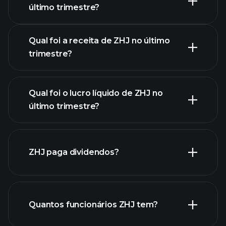
Calendário de
último trimestre?
Resultados
Qual foi a receita de ZHJ no último
trimestre?
Qual foi o lucro líquido de ZHJ no
lucros de
último trimestre?
ZHJ
relatórios financeiros de ZHJ
ZHJ paga dividendos?
relatórios financeiros de
ZHJ
Quantos funcionários ZHJ tem?