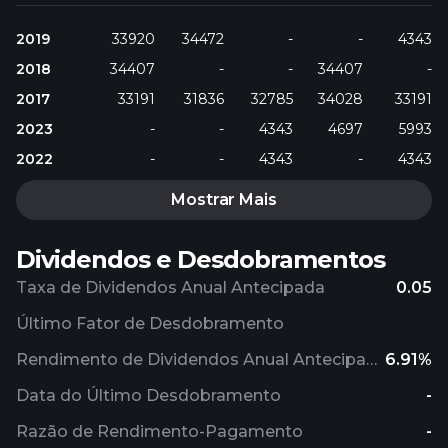
2019
33920
34472
-
-
4343
2018
34407
-
-
34407
-
2017
33191
31836
32785
34028
33191
2023
-
-
4343
4697
5993
2022
-
-
4343
-
4343
Mostrar Mais
Dividendos e Desdobramentos
Taxa de Dividendos Anual Antecipada
0.05
Último Fator de Desdobramento
Rendimento de Dividendos Anual Antecipado
6.91%
Data do Último Desdobramento
-
Razão de Rendimento-Pagamento
-