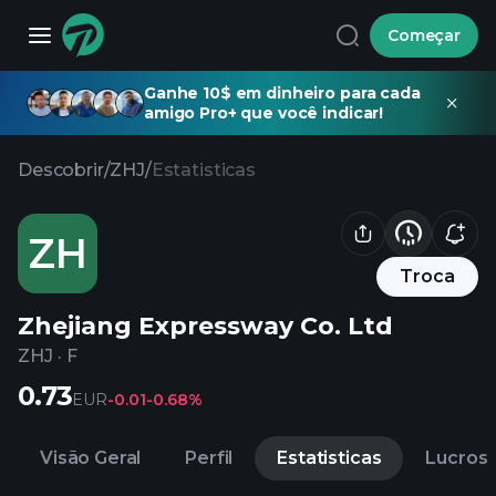
Começar
Ganhe 10$ em dinheiro para cada
amigo Pro+ que você indicar!
Descobrir
/
ZHJ
/
Estatisticas
ZH
Troca
Zhejiang Expressway Co. Ltd
ZHJ
·
F
0.73
EUR
-0.01
-0.68%
Visão Geral
Perfil
Estatisticas
Lucros