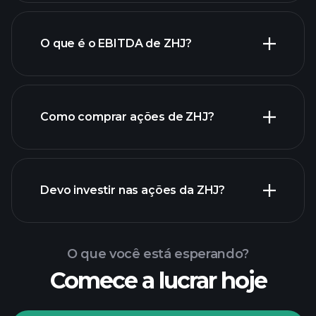
O que é o EBITDA de ZHJ?
maiores empregadores
Como comprar ações de ZHJ?
relatórios financeiros de
Devo investir nas ações da ZHJ?
ZHJ
O que você está esperando?
Comece a lucrar hoje
torneios Playtrade