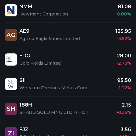
NMM
81.08
Newmont Corporation
0.00%
AE9
125.95
AG
Agnico Eagle Mines Limited
-3.52%
EDG
28.00
Gold Fields Limited
-2.78%
SII
95.50
Wheaton Precious Metals Corp
-1.02%
188H
2.15
SH
SHAND.GOLD MNG LTD H HD 1
-0.35%
FJZ
3.56
ZI