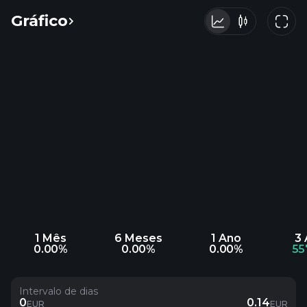
Gráfico
1 Mês
6 Meses
1 Ano
3
0.00%
0.00%
0.00%
55
Intervalo de dias
0
0.14
EUR
EUR