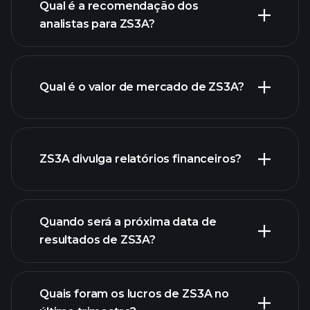
Qual é a recomendação dos
analistas para ZS3A?
gráfico
de ZS3A.
Qual é o valor de mercado de ZS3A?
nossa
ZS3A divulga relatórios financeiros?
lista de ações
finanças
de ZS3A
Quando será a próxima data de
resultados de ZS3A?
Quais foram os lucros de ZS3A no
Calendário de