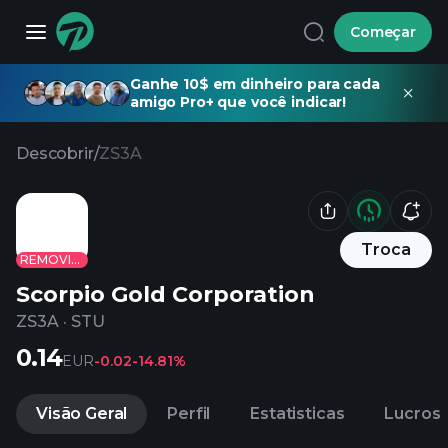
Começar
Ganhe 10$ em dinheiro para cada
amigo Pro+ que você indicar!
Descobrir
/
ZS3A
Troca
REMOVIDO
Scorpio Gold Corporation
ZS3A
·
STU
0.14
EUR
-0.02
-14.81%
Visão Geral
Perfil
Estatisticas
Lucros