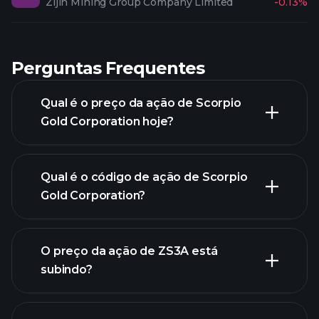
Zijin Mining Group Company Limited
-0.13%
Perguntas Frequentes
Qual é o preço da ação de Scorpio
Gold Corporation hoje?
Qual é o código de ação de Scorpio
Gold Corporation?
gráfico
O preço da ação de ZS3A está
avançado
subindo?