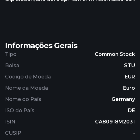
properties in the United States. It primarily
explores for gold and silver deposits. The company
holds 100% interests in the Mineral Ridge gold
project covering an area of 5,617 hectares located
in Esmeralda County, Nevada; and Goldwedge
Informações Gerais
property that covers an area of 726 hectares
located in Manhattan, Nevada. The company is
Tipo
Common Stock
based in Vancouver, Canada.
Bolsa
STU
Código de Moeda
EUR
Nome da Moeda
Euro
Nome do País
Germany
ISO do País
DE
ISIN
CA80918M2031
CUSIP
-