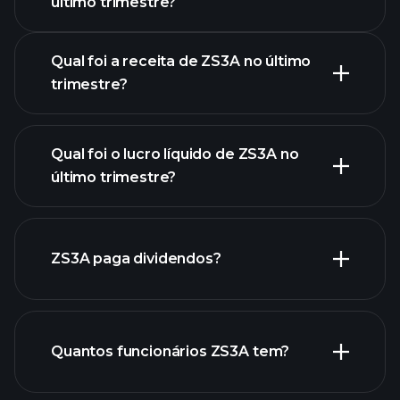
último trimestre?
Resultados
Qual foi a receita de ZS3A no último
trimestre?
Qual foi o lucro líquido de ZS3A no
lucros de
último trimestre?
ZS3A
relatórios financeiros de ZS3A
ZS3A paga dividendos?
relatórios financeiros de
Quantos funcionários ZS3A tem?
ZS3A
ações de alto dividendo