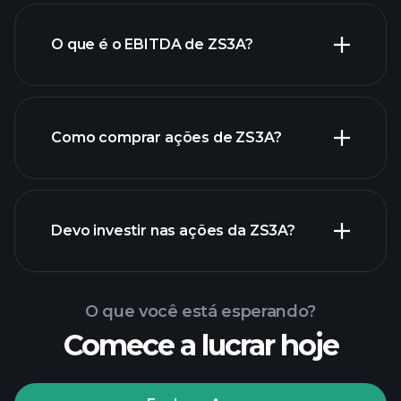
O que é o EBITDA de ZS3A?
maiores
empregadores
Como comprar ações de ZS3A?
relatórios financeiros de
Devo investir nas ações da ZS3A?
ZS3A
O que você está esperando?
Comece a lucrar hoje
torneios Playtrade