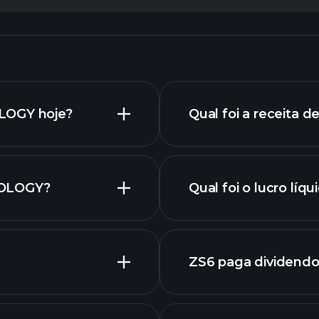
LOGY hoje?
Qual foi a receita d
NOLOGY?
Qual foi o lucro líq
relatórios financei
ZS6 paga dividend