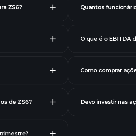
ara ZS6?
Quantos funcionári
ico de ZS6.
O que é o EBITDA 
empregadores
Como comprar açõe
rel
as de ZS6
dos de ZS6?
Devo investir nas a
Calendário de
trimestre?