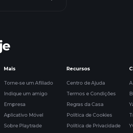
torn
recomendado
je
Playtrade
impulsionados por 
Mais
Recursos
C
Torne-se um Afiliado
Centro de Ajuda
A
Indique um amigo
Termos e Condições
B
Empresa
Regras da Casa
Y
Aplicativo Móvel
Política de Cookies
T
Sobre Playtrade
Política de Privacidade
Y