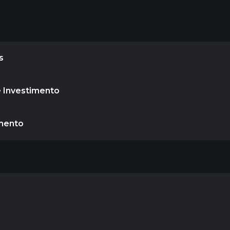
s
e Investimento
amento