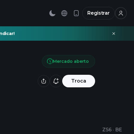
Registrar
ndicar!
Mercado aberto
Troca
ZS6
·
BE