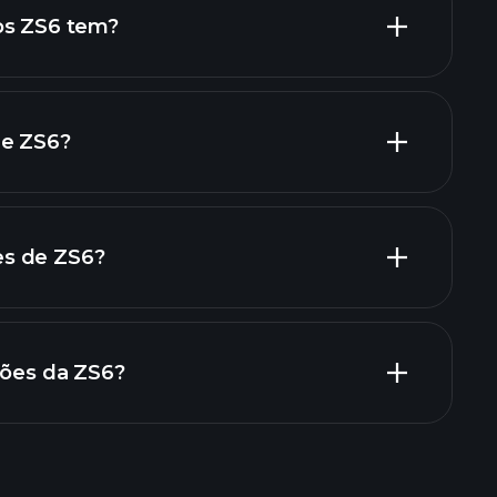
ações de alto dividendo
os ZS6 tem?
maiores
de ZS6?
s de ZS6?
atórios financeiros de ZS6
ções da ZS6?