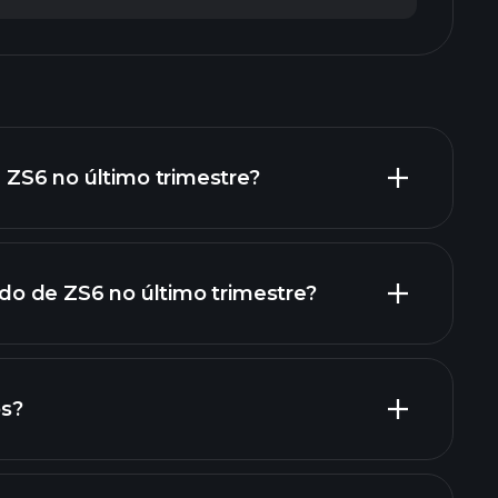
e ZS6 no último trimestre?
uido de ZS6 no último trimestre?
ros de ZS6
os?
relatórios financeiros de ZS6