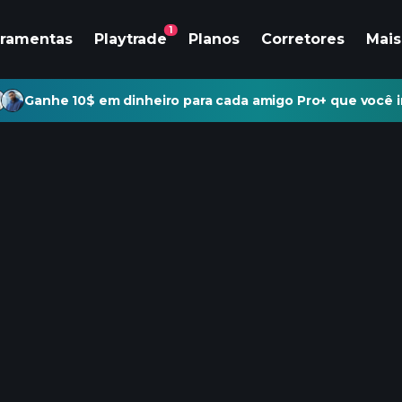
1
rramentas
Playtrade
Planos
Corretores
Mais
Ganhe 10$ em dinheiro para cada amigo Pro+ que você i