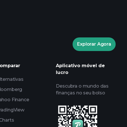
eios Playtrade
corretor
Tormentas
Explorar Agora
insights diários do mercado
IA
Watchlists
omparar
Aplicativo móvel de
Portfólios de Bilionários
lucro
lternativas
Descubra o mundo das
loomberg
finanças no seu bolso
ahoo Finance
radingView
Charts