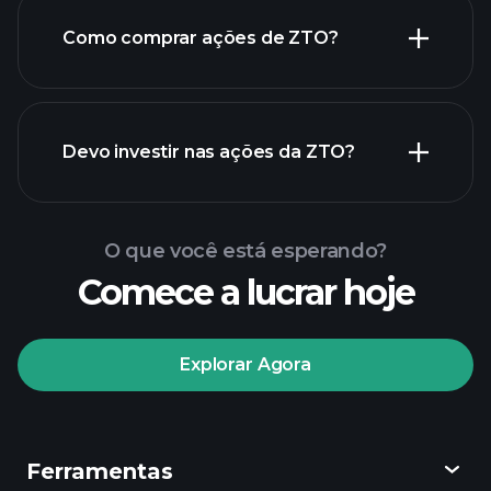
Como comprar ações de ZTO?
relatórios financeiros de
Devo investir nas ações da ZTO?
ZTO
O que você está esperando?
Comece a lucrar hoje
torneios Playtrade
Explorar Agora
corretor recomendado
Ferramentas