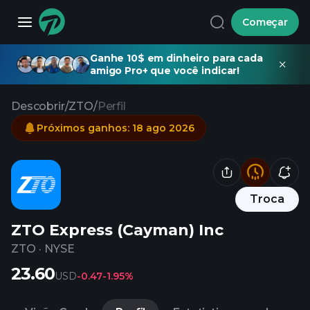
Começar
Ganhe 10$ em dinheiro para cada
amigo Pro+ que você indicar!
Descobrir
/
ZTO
/
Perfil
Próximos ganhos
:
18 ago 2026
Troca
ZTO Express (Cayman) Inc
ZTO
·
NYSE
23.60
USD
-0.47
-1.95%