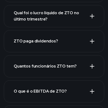
Qual foi o lucro líquido de ZTO no
último trimestre?
lucros de ZTO
relatórios financeiros de
ZTO paga dividendos?
ZTO
relatórios financeiros de
Quantos funcionários ZTO tem?
ZTO
O que é o EBITDA de ZTO?
maiores empregadores