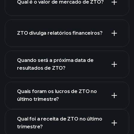
Qual é o valor de mercado de ZTO?
nossa
ZTO divulga relatórios financeiros?
lista de ações
finanças
de ZTO
Quando será a próxima data de
resultados de ZTO?
Quais foram os lucros de ZTO no
último trimestre?
Calendário de Resultados
Qual foi a receita de ZTO no último
trimestre?