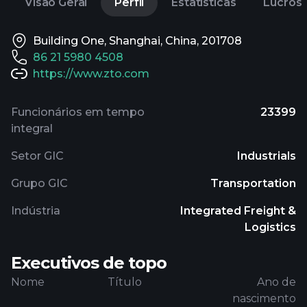
Visão Geral
Perfil
Estatisticas
Lucros
Building One, Shanghai, China, 201708
86 21 5980 4508
https://www.zto.com
Funcionários em tempo
23399
integral
Setor GIC
Industrials
Grupo GIC
Transportation
Indústria
Integrated Freight &
Logistics
Executivos de topo
Nome
Título
Ano de
nascimento