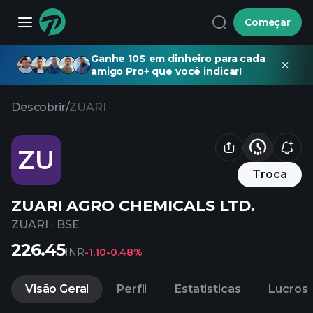
Começar
Ganhe 10$ em dinheiro para cada
amigo Pro+ que você indicar!
Descobrir
/
ZUARI
ZU
Troca
ZUARI AGRO CHEMICALS LTD.
ZUARI
·
BSE
226.45
INR
-1.10
-0.48%
Visão Geral
Perfil
Estatisticas
Lucros