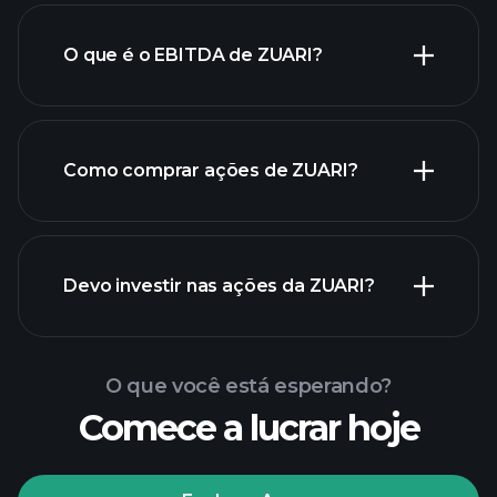
O que é o EBITDA de ZUARI?
maiores
empregadores
Como comprar ações de ZUARI?
relatórios
Devo investir nas ações da ZUARI?
financeiros de ZUARI
O que você está esperando?
Comece a lucrar hoje
torneios Playtrade