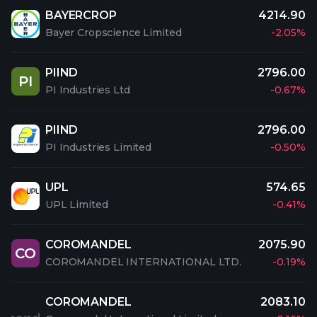
BAYERCROP
4214.90
Bayer Cropscience Limited
-2.05%
PIIND
2796.00
PI
PI Industries Ltd
-0.67%
PIIND
2796.00
PI Industries Limited
-0.50%
UPL
574.65
UPL Limited
-0.41%
COROMANDEL
2075.90
CO
COROMANDEL INTERNATIONAL LTD.
-0.19%
COROMANDEL
2083.10