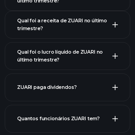
último trimestre?
Resultados
Qual foi a receita de ZUARI no último
trimestre?
Qual foi o lucro líquido de ZUARI no
lucros
último trimestre?
de ZUARI
relatórios financeiros de
ZUARI
ZUARI paga dividendos?
relatórios financeiros de
Quantos funcionários ZUARI tem?
ZUARI
ações de alto dividendo