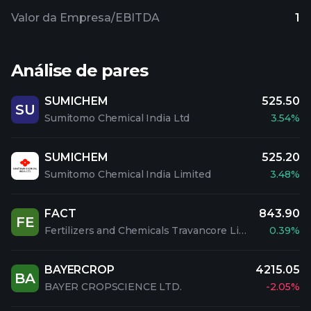
Valor da Empresa/EBITDA
1
Análise de pares
SUMICHEM
525.50
SU
Sumitomo Chemical India Ltd
3.54%
SUMICHEM
525.20
Sumitomo Chemical India Limited
3.48%
FACT
843.90
FE
Fertilizers and Chemicals Travancore Limited
0.39%
BAYERCROP
4215.05
BA
BAYER CROPSCIENCE LTD.
-2.05%