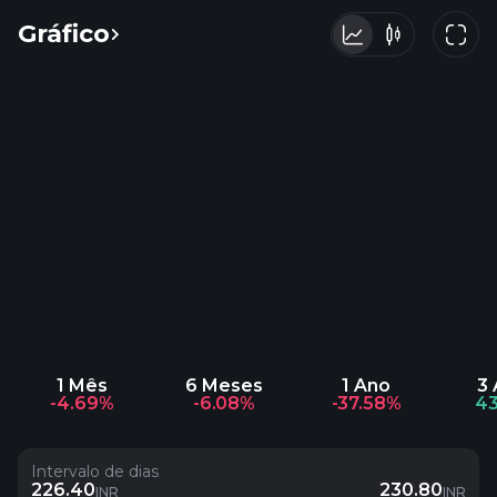
Gráfico
1 Mês
6 Meses
1 Ano
3
-4.69%
-6.08%
-37.58%
43
Intervalo de dias
226.40
230.80
INR
INR