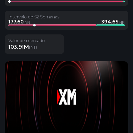
Intervalo de 52 Semanas
177.60
394.65
INR
INR
Valor de mercado
103.91M
INR