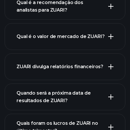
Qual é a recomendação dos
analistas para ZUARI?
gráfico
de ZUARI.
Qual é o valor de mercado de ZUARI?
nossa
ZUARI divulga relatórios financeiros?
lista de ações
finanças
de ZUARI
Quando será a próxima data de
resultados de ZUARI?
Quais foram os lucros de ZUARI no
Calendário de