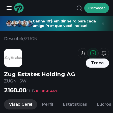
Começar
Ganhe 10$ em dinheiro para cada
amigo Pro+ que você indicar!
Descobrir
/
ZUGN
Troca
Zug Estates Holding AG
ZUGN
·
SW
2160.00
CHF
-10.00
-0.46%
Visão Geral
Perfil
Estatisticas
Lucros