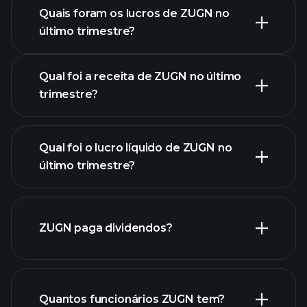
Quais foram os lucros de ZUGN no
Calendário de
último trimestre?
Resultados
Qual foi a receita de ZUGN no último
trimestre?
Qual foi o lucro líquido de ZUGN no
lucros de
último trimestre?
ZUGN
relatórios financeiros de
ZUGN paga dividendos?
ZUGN
relatórios financeiros de
Quantos funcionários ZUGN tem?
ZUGN