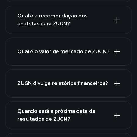
Qual é a recomendação dos
analistas para ZUGN?
gráfico
de ZUGN.
Qual é o valor de mercado de ZUGN?
nossa
ZUGN divulga relatórios financeiros?
lista de ações
finanças
de ZUGN
Quando será a próxima data de
resultados de ZUGN?