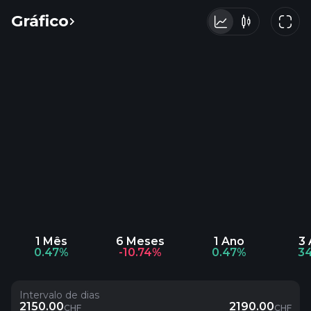
Gráfico
1 Mês
6 Meses
1 Ano
3
0.47%
-10.74%
0.47%
3
Intervalo de dias
2150.00
2190.00
CHF
CHF