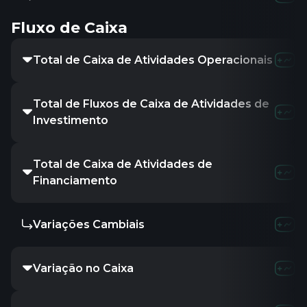
Fluxo de Caixa
Total de Caixa de Atividades Operacionais
-17.41M
-27.8
Total de Fluxos de Caixa de Atividades de
4.75M
1.2
Investimento
Total de Caixa de Atividades de
24.21M
-5.21
Financiamento
Variações Cambiais
-
-
-
Variação no Caixa
9.76M
-22.8