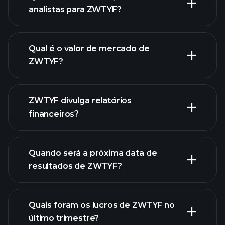
analistas para ZWTYF?
gráfico
de ZWTYF.
Qual é o valor de mercado de
ZWTYF?
nossa
ZWTYF divulga relatórios
lista de ações
financeiros?
finanças
de ZWTYF
Quando será a próxima data de
resultados de ZWTYF?
Quais foram os lucros de ZWTYF no
Calendário de
último trimestre?