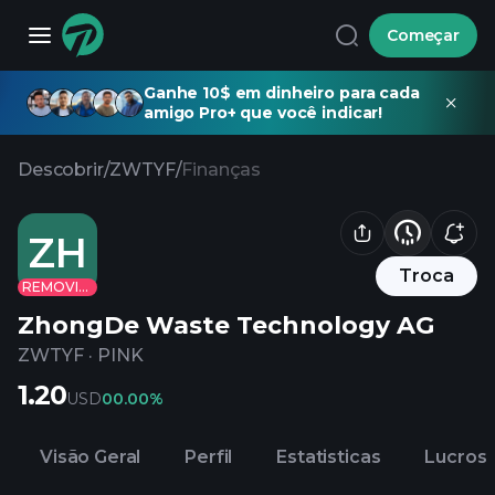
Começar
Ganhe 10$ em dinheiro para cada
amigo Pro+ que você indicar!
Descobrir
/
ZWTYF
/
Finanças
ZH
Troca
REMOVIDO
ZhongDe Waste Technology AG
ZWTYF
·
PINK
1.20
USD
0
0.00%
Visão Geral
Perfil
Estatisticas
Lucros