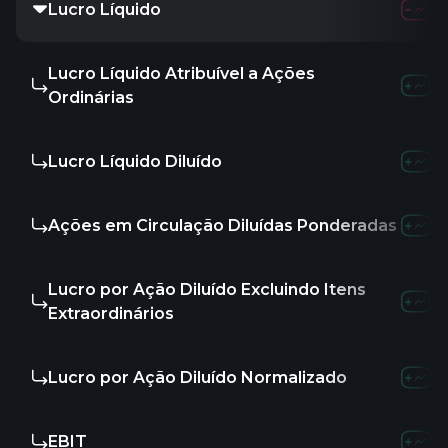
Lucro Líquido
-
-
-
Lucro Líquido Atribuível a Ações
-8.26M
-951
Ordinárias
Lucro Líquido Diluído
-8.26M
-951
Ações em Circulação Diluídas Ponderadas
-
-
-
Lucro por Ação Diluído Excluindo Itens
-
-
-
Extraordinários
Lucro por Ação Diluído Normalizado
-
-
-
EBIT
-6.37M
-2.3