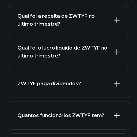
Resultados
Qual foi a receita de ZWTYF no
último trimestre?
Qual foi o lucro líquido de ZWTYF no
lucros de
último trimestre?
ZWTYF
relatórios financeiros de ZWTYF
ZWTYF paga dividendos?
relatórios financeiros de
ZWTYF
Quantos funcionários ZWTYF tem?
ações de alto dividendo