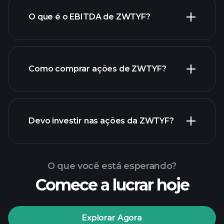
O que é o EBITDA de ZWTYF?
maiores empregadores
Como comprar ações de ZWTYF?
relatórios
Devo investir nas ações da ZWTYF?
financeiros de ZWTYF
O que você está esperando?
Comece a lucrar hoje
torneios Playtrade
Explorar Agora