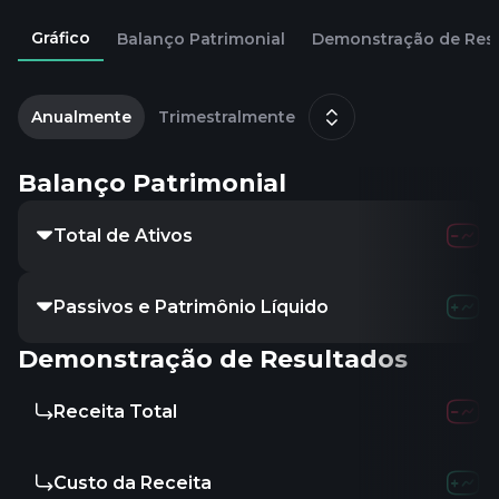
Gráfico
Balanço Patrimonial
Demonstração de Res
2
d
Anualmente
Trimestralmente
Balanço Patrimonial
Total de Ativos
-
-
-
Passivos e Patrimônio Líquido
-
-
-
Demonstração de Resultados
Receita Total
-
-
-
Custo da Receita
-
-
-