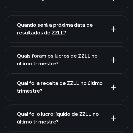
finanças
de ZZLL
Quando será a próxima data de
resultados de ZZLL?
Quais foram os lucros de ZZLL no
Calendário de
último trimestre?
Resultados
Qual foi a receita de ZZLL no último
trimestre?
Qual foi o lucro líquido de ZZLL no
lucros de
último trimestre?
ZZLL