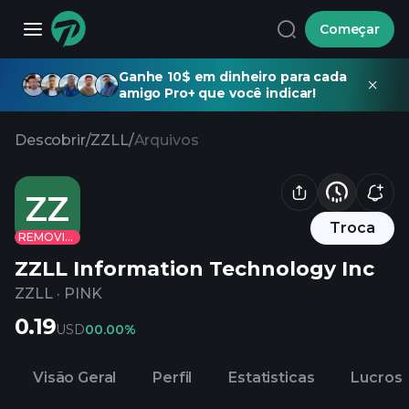
Começar
Ganhe 10$ em dinheiro para cada
amigo Pro+ que você indicar!
Descobrir
/
ZZLL
/
Arquivos
ZZ
Troca
REMOVIDO
ZZLL Information Technology Inc
ZZLL
·
PINK
0.19
USD
0
0.00%
Visão Geral
Perfil
Estatisticas
Lucros