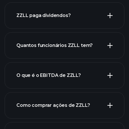
relatórios financeiros de
ZZLL
ZZLL paga dividendos?
relatórios financeiros de
Quantos funcionários ZZLL tem?
ZZLL
ações de alto dividendo
O que é o EBITDA de ZZLL?
maiores
empregadores
Como comprar ações de ZZLL?