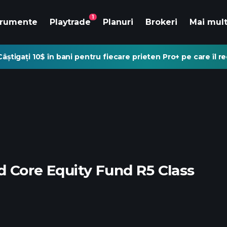
1
trumente
Playtrade
Planuri
Brokeri
Mai mul
Câștigați 10$ în bani pentru fiecare prieten Pro+ pe care îl 
d Core Equity Fund R5 Class