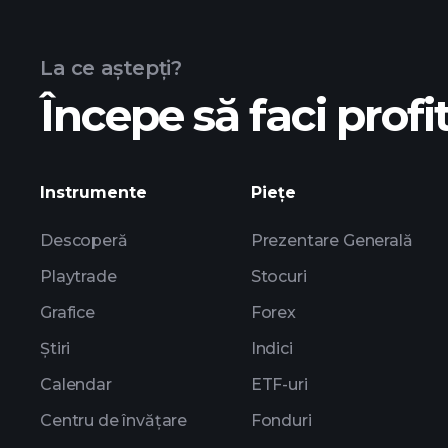
fond chart
La ce aștepți?
Începe să faci profit
holdings
Instrumente
Piețe
Descoperă
Prezentare Generală
Playtrade
Stocuri
Grafice
Forex
Știri
Indici
Calendar
ETF-uri
Centru de învățare
Fonduri