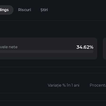
dings
Riscuri
Știri
34.62%
ivele nete
Variație % în 1 ani
Procenta