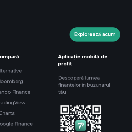
Explorează acum
ents
broker
ompară
Aplicație mobilă de
profit
lternative
Descoperă lumea
loomberg
finanțelor în buzunarul
ahoo Finance
tău
radingView
Charts
oogle Finance