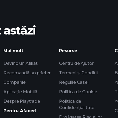
 astăzi
Playtrade Tournam
Mai mult
Resurse
C
recomandat
Devino un Afiliat
Centru de Ajutor
A
Recomandă un prieten
Termeni și Condiții
B
Companie
Regulile Casei
Y
Aplicație Mobilă
Politica de Cookie
T
Despre Playtrade
Politica de
Y
Confidențialitate
Pentru Afaceri
G
Divulgarea Riscurilor