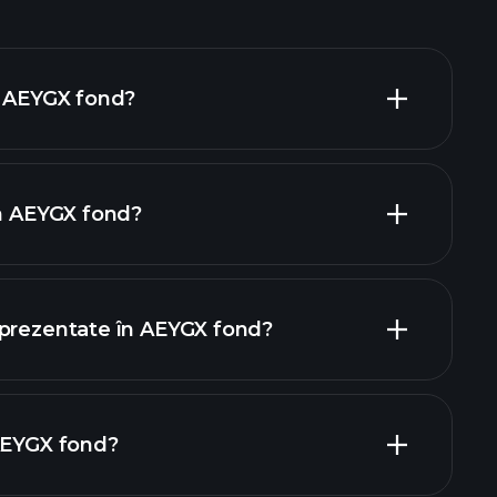
e AEYGX fond?
în AEYGX fond?
holdings
holdings
eprezentate în AEYGX fond?
 AEYGX fond?