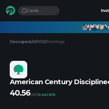
Caută...
Ins
Descoperă
/
AEYGX
/
Holdings
American Century Discipline
40.56
USD
0.44
1.10%