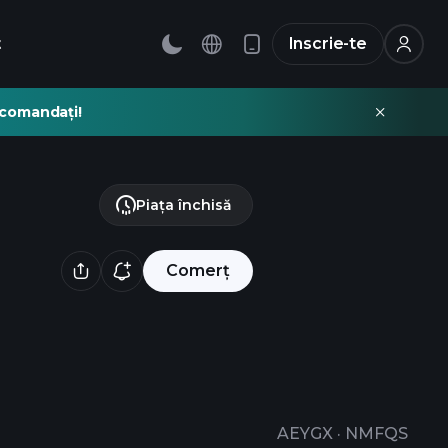
t
Inscrie-te
recomandați!
Piața închisă
Comerț
AEYGX
·
NMFQS