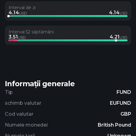
Interval de zi
4.14
4.14
USD
USD
Interval 52 săptămâni
3.51
4.21
USD
USD
Informații generale
Tip
FUND
schimb valutar
EUFUND
Cod valutar
GBP
Numele monedei
British Pound
Numele tarii
Unknown