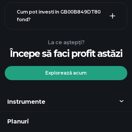
Cum pot investi în GB00B849DT80
graficul avansat
fond?
GB00B849DT80 fond
chart
La ce aștepți?
Începe să faci profit astăzi
Explorează acum
Playtrade
Tournaments
broker
Instrumente
recomandat
Planuri
Descoperă