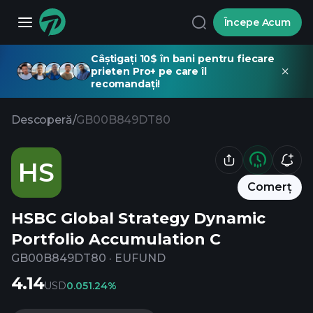
Începe Acum
Câștigați 10$ în bani pentru fiecare
prieten Pro+ pe care îl
recomandați!
Descoperă
/
GB00B849DT80
HS
Comerț
HSBC Global Strategy Dynamic
Portfolio Accumulation C
GB00B849DT80
·
EUFUND
4.14
USD
0.05
1.24%