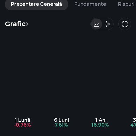
Prezentare Generală
Fundamente
Riscuri
Grafic
1 Lună
6 Luni
1 An
3
-0.76%
7.61%
16.90%
4