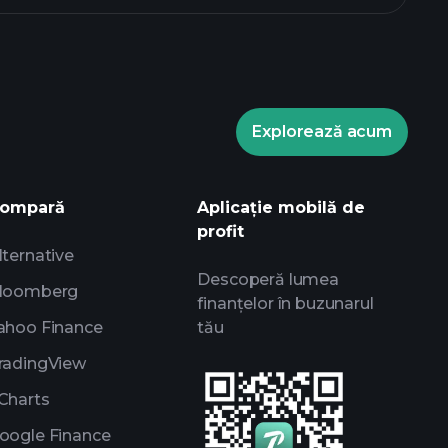
0B849DT80 fond chart
Explorează acum
aments
broker
ompară
Aplicație mobilă de
profit
lternative
Descoperă lumea
loomberg
finanțelor în buzunarul
ahoo Finance
tău
radingView
Charts
oogle Finance