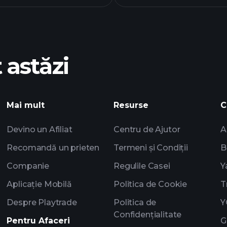
GB0
 astăzi
Playtrade Tourn
Mai mult
Resurse
C
recomandat
Devino un Afiliat
Centru de Ajutor
A
Recomandă un prieten
Termeni și Condiții
B
Companie
Regulile Casei
Y
Aplicație Mobilă
Politica de Cookie
T
Despre Playtrade
Politica de
Y
Confidențialitate
Pentru Afaceri
G