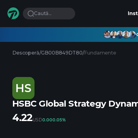
Caută...
Ins
Descoperă
/
GB00B849DT80
/
Fundamente
HS
HSBC Global Strategy Dynami
4.22
USD
0.00
0.05%