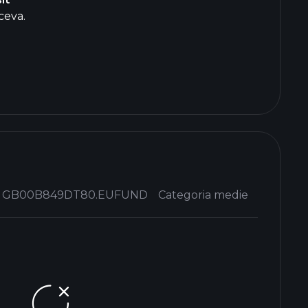
ceva.
GB00B849DT80.EUFUND
Categoria medie