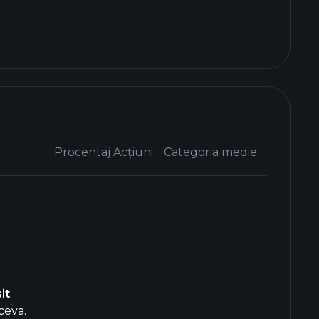
Procentaj Acțiuni
Categoria medie
it
ceva.