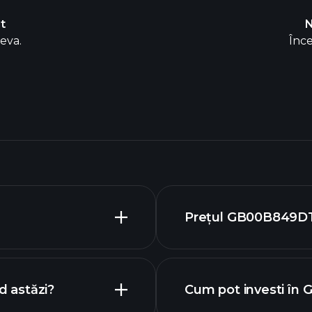
it
N
ceva.
Înce
Prețul GB00B849DT8
 astăzi?
Cum pot investi î