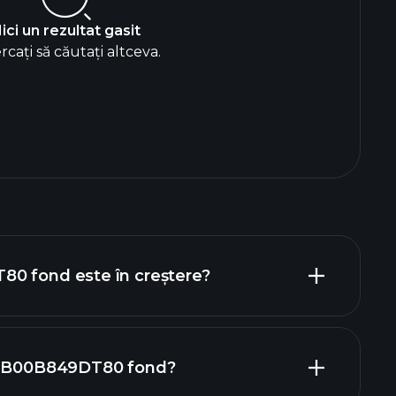
ici un rezultat gasit
rcați să căutați altceva.
0 fond este în creștere?
n GB00B849DT80 fond?