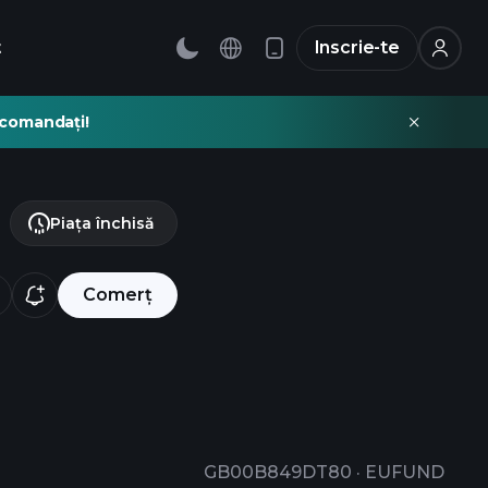
t
Inscrie-te
recomandați!
Piața închisă
Comerț
GB00B849DT80
·
EUFUND