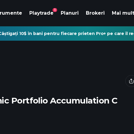
1
trumente
Playtrade
Planuri
Brokeri
Mai mul
Câștigați 10$ în bani pentru fiecare prieten Pro+ pe care îl 
c Portfolio Accumulation C