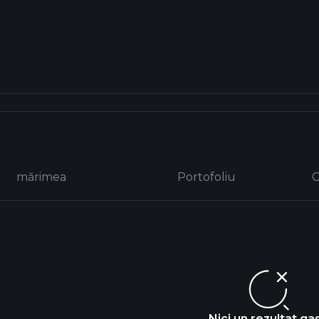
mărimea
Portofoliu
C
Nici un rezultat gas