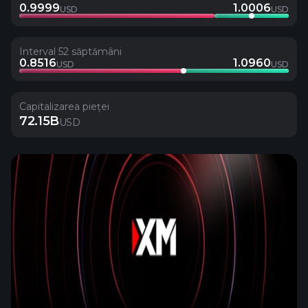
0.9999
1.0006
USD
USD
Interval 52 săptămâni
0.8516
1.0960
USD
USD
Capitalizarea pieței
72.15B
USD