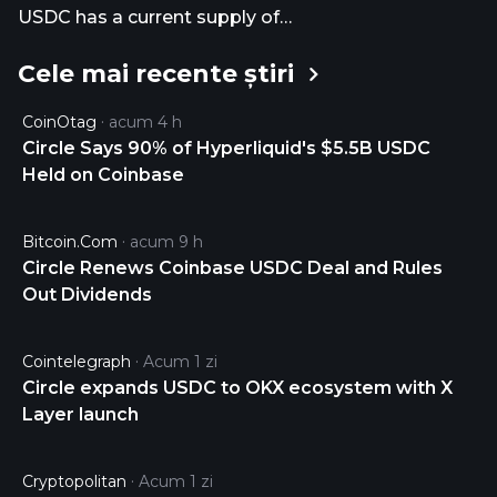
USDC has a current supply of
72,157,189,836.35287424. The last known price of
Cele mai recente știri
USDC is 0.99989777 USD and is up 0.01 over the
last 24 hours. It is currently trading on 42938 active
CoinOtag
acum 4 h
market(s) with $7,058,197,204.08 traded over the
Circle Says 90% of Hyperliquid's $5.5B USDC
last 24 hours. More information can be found at
Held on Coinbase
https://www.circle.com/en/usdc.
Bitcoin.com
acum 9 h
Circle Renews Coinbase USDC Deal and Rules
Out Dividends
Cointelegraph
Acum 1 zi
Circle expands USDC to OKX ecosystem with X
Layer launch
Cryptopolitan
Acum 1 zi