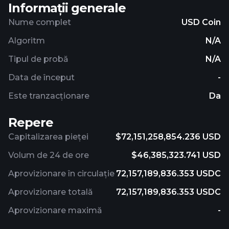
Informații generale
Nume complet
USD Coin
Algoritm
N/A
Tipul de probă
N/A
Data de început
-
Este tranzacționare
Da
Repere
Capitalizarea pieței
$72,151,258,854.236 USD
Volum de 24 de ore
$46,385,323.741 USD
Aprovizionare în circulație
72,157,189,836.353 USDC
Aprovizionare totală
72,157,189,836.353 USDC
Aprovizionare maximă
-