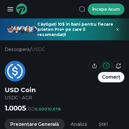
Începe Acum
Câștigați 10$ în bani pentru fiecare
prieten Pro+ pe care îl
recomandați!
Descoperă
/
USDC
Comerț
USD Coin
USDC
·
AGR
1.0005
USD
0.0001
0.01%
Prezentare Generală
Analiză
Știri