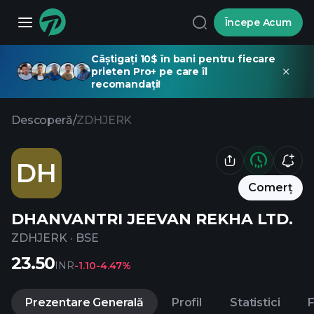
Începe Acum
Câștigați 10$ în bani pentru fiecare
prieten Pro+ pe care îl
recomandați!
Descoperă
/
ZDHJERK
DH
Comerț
DHANVANTRI JEEVAN REKHA LTD.
ZDHJERK
·
BSE
23.50
INR
-1.10
-4.47%
Prezentare Generală
Profil
Statistici
F