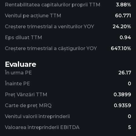
Rentabilitatea capitalurilor proprii TTM
3.88%
Venitul pe acțiune TTM
60.771
Creștere trimestrial a veniturilor YOY
24.20%
Eps diluat TTM
0.94
Creștere trimestrial a câștigurilor YOY
647.10%
Evaluare
În urma PE
26.17
Înainte PE
0
Preț Vânzări TTM
0.3899
Carte de preț MRQ
0.9359
Venitul valorii întreprinderii
0
Valoarea întreprinderii EBITDA
5