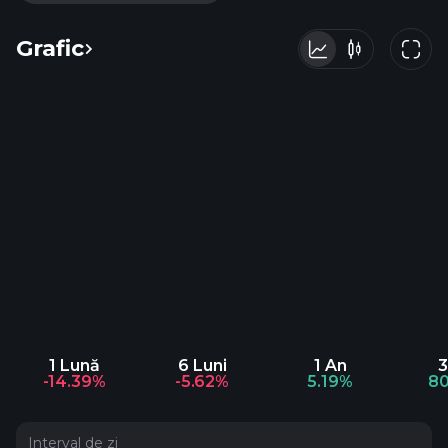
Grafic
1 Lună
6 Luni
1 An
3
-14.39%
-5.62%
5.19%
8
Interval de zi