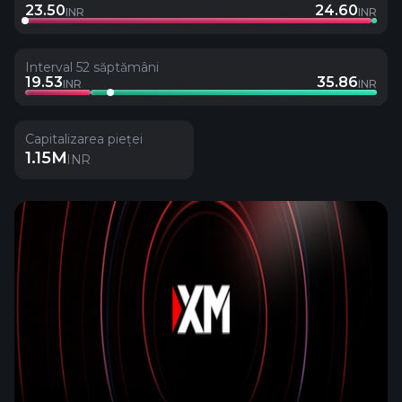
23.50
24.60
INR
INR
Interval 52 săptămâni
19.53
35.86
INR
INR
Capitalizarea pieței
1.15M
INR