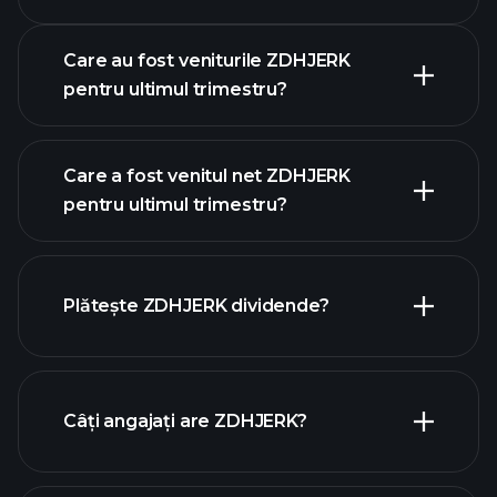
câștiguri
Care au fost veniturile ZDHJERK
pentru ultimul trimestru?
Care a fost venitul net ZDHJERK
pentru ultimul trimestru?
câștigurile
rapoartele
ZDHJERK
financiare ZDHJERK
Plătește ZDHJERK dividende?
rapoartele financiare ZDHJERK
Câți angajați are ZDHJERK?
acțiuni cu dividende mari