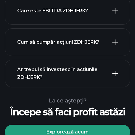
Care este EBITDA ZDHJERK?
cei mai mari angajatori
Cum să cumpăr acțiuni ZDHJERK?
rapoartele financiare
Ar trebui să investesc în acțiunile
ZDHJERK?
La ce aștepți?
Începe să faci profit astăzi
Turneele
Playtrade
broker
recomandat
Explorează acum