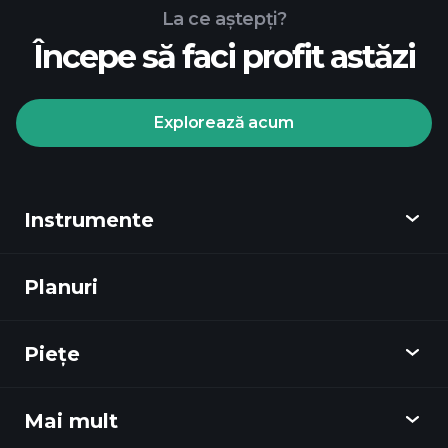
La ce aștepți?
Începe să faci profit astăzi
Turneele
Playtrade
broker
recomandat
Explorează acum
Instrumente
Turneele Playtrade
informații
zilnice de piață alimentate de AI
Planuri
Descoperă
ale experților
Portofoliile miliardarilor
Playtrade
Piețe
Grafice
Știri
Mai mult
Prezentare Generală