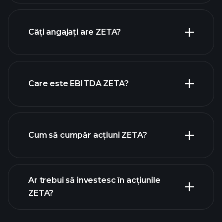
rapoartele financiare ZETA
Câți angajați are ZETA?
acțiuni cu dividende mari
Care este EBITDA ZETA?
cei mai mari angajatori
Cum să cumpăr acțiuni ZETA?
rapoartele financiare
Ar trebui să investesc în acțiunile
ZETA?