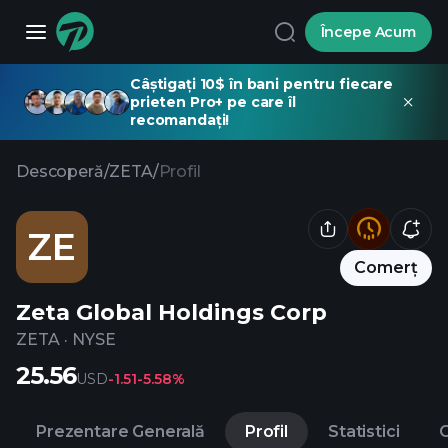
Începe Acum
Câștigați 10$ în bani pentru fiecare
prieten Pro+ pe care îl
recomandați!
Descoperă
/
ZETA
/
Profil
ZE
Comerț
Zeta Global Holdings Corp
ZETA
·
NYSE
25.56
USD
-1.51
-5.58%
Prezentare Generală
Profil
Statistici
C