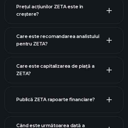
graficul avansat
Prețul acțiunilor ZETA este în
creștere?
Care este recomandarea analistului
pentru ZETA?
graficul ZETA
Care este capitalizarea de piață a
ZETA?
Publică ZETA rapoarte financiare?
lista noastră de acțiuni
finanțele ZETA
Când este următoarea dată a