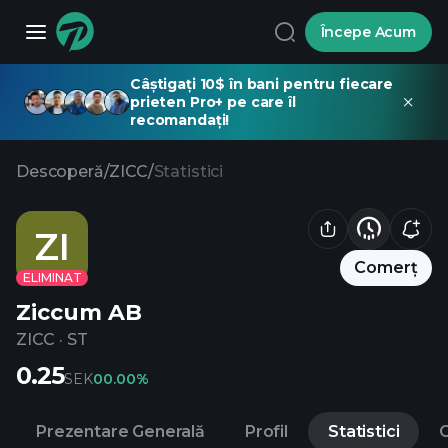
Începe Acum
Câștigați 10$ în bani pentru fiecare
prieten Pro+ pe care îl
recomandați!
Descoperă
/
ZICC
/
Statistici
ZI
Comerț
ELIMINAT
Ziccum AB
ZICC
·
ST
0.25
SEK
0
0.00%
Prezentare Generală
Profil
Statistici
C