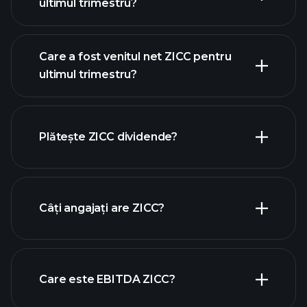
ultimul trimestru?
Care a fost venitul net ZICC pentru
ultimul trimestru?
câștigurile ZICC
rapoartele
financiare ZICC
Plătește ZICC dividende?
rapoartele financiare ZICC
Câți angajați are ZICC?
acțiuni cu dividende mari
Care este EBITDA ZICC?
cei mai mari angajatori