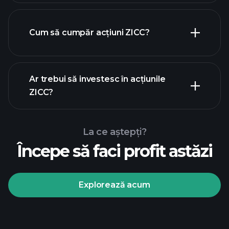
Cum să cumpăr acțiuni ZICC?
rapoartele financiare
Ar trebui să investesc în acțiunile
ZICC?
La ce aștepți?
Începe să faci profit astăzi
Turneele Playtrade
broker recomandat
Explorează acum