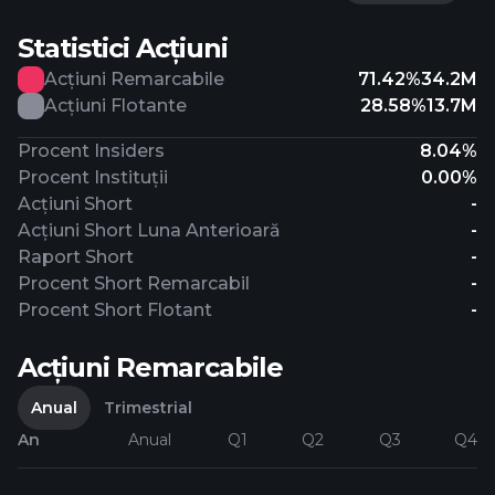
Statistici Acțiuni
Acțiuni Remarcabile
71.42%
34.2M
Acțiuni Flotante
28.58%
13.7M
Procent Insiders
8.04%
Procent Instituții
0.00%
Acțiuni Short
-
Acțiuni Short Luna Anterioară
-
Raport Short
-
Procent Short Remarcabil
-
Procent Short Flotant
-
Acțiuni Remarcabile
Anual
Trimestrial
An
Anual
Q1
Q2
Q3
Q4