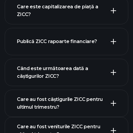
Care este capitalizarea de piață a
ZICC?
Publică ZICC rapoarte financiare?
lista noastră de acțiuni
finanțele ZICC
Când este următoarea dată a
câștigurilor ZICC?
Care au fost câștigurile ZICC pentru
calendarului de
ultimul trimestru?
câștiguri
Care au fost veniturile ZICC pentru