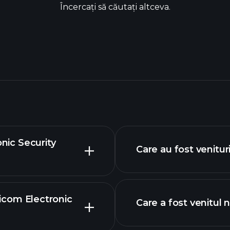
Încercați să căutați altceva.
onic Security
Care au fost venitu
Zicom Electronic
Care a fost venitul