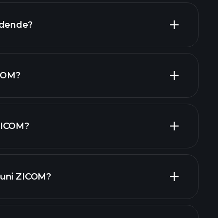
idende?
le financiare ZICOM
țiuni cu dividende mari
ICOM?
ZICOM?
tori
iuni ZICOM?
rapoartele financiare