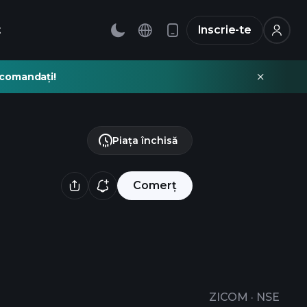
t
Inscrie-te
recomandați!
Piața închisă
Comerț
ZICOM
·
NSE