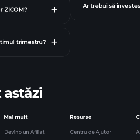
Ar trebui să investe
or ZICOM?
calendarului
ltimul trimestru?
Turne
recomandat
 astăzi
Playtrade
i
AI
Portofoliile miliarda
Mai mult
Resurse
C
Devino un Afiliat
Centru de Ajutor
A