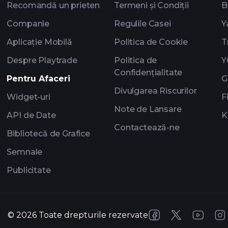
Recomandă un prieten
Termeni și Condiții
B
Companie
Regulile Casei
Y
Aplicație Mobilă
Politica de Cookie
T
Despre Playtrade
Politica de
Y
Confidențialitate
Pentru Afaceri
G
Divulgarea Riscurilor
Widget-uri
F
Note de Lansare
API de Date
K
Contactează-ne
Bibliotecă de Grafice
Semnale
Publicitate
©
2026
Toate drepturile rezervate