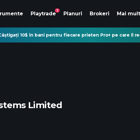
1
trumente
Playtrade
Planuri
Brokeri
Mai mul
Câștigați 10$ în bani pentru fiecare prieten Pro+ pe care îl 
ystems Limited