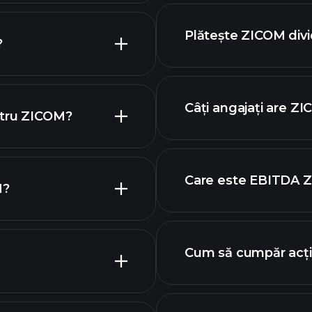
financiare ZICOM
graficul
Plătește ZICOM div
?
rapoarte
ac
Câți angajați are Z
ntru ZICOM?
icul ZICOM
Care este EBITDA 
M?
cei mai mari angaja
Cum să cumpăr acț
e acțiuni