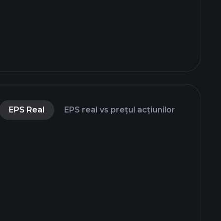
EPS Real
EPS real vs prețul acțiunilor