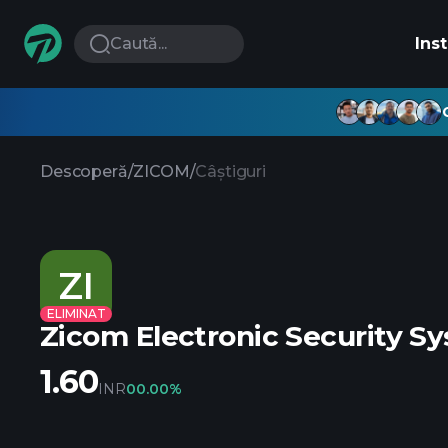
Caută...
Ins
Descoperă
/
ZICOM
/
Câștiguri
ZI
ELIMINAT
Zicom Electronic Security S
1.60
INR
0
0.00%