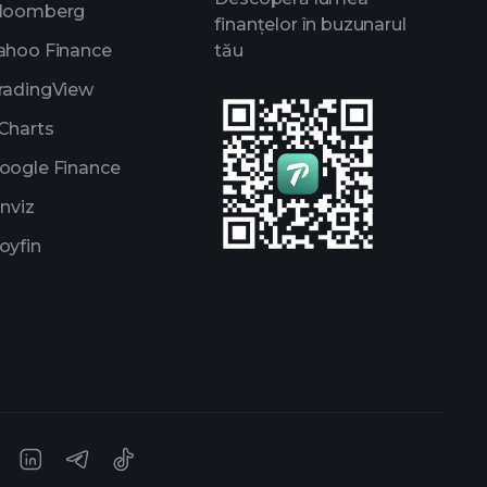
loomberg
finanțelor în buzunarul
ahoo Finance
tău
radingView
Charts
oogle Finance
inviz
oyfin