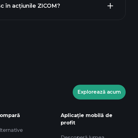
sc în acțiunile ZICOM?
ele Playtrade
broker
Turneele
Explorează acum
nformații zilnice de piață alimentate de
ale experților
rilor
ompară
Aplicație mobilă de
profit
lternative
Descoperă lumea