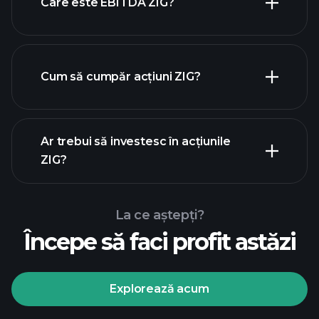
Care este EBITDA ZIG?
cei
mai mari angajatori
Cum să cumpăr acțiuni ZIG?
rapoartele financiare
Ar trebui să investesc în acțiunile
ZIG?
La ce aștepți?
Începe să faci profit astăzi
Turneele
Playtrade
broker
recomandat
Explorează acum