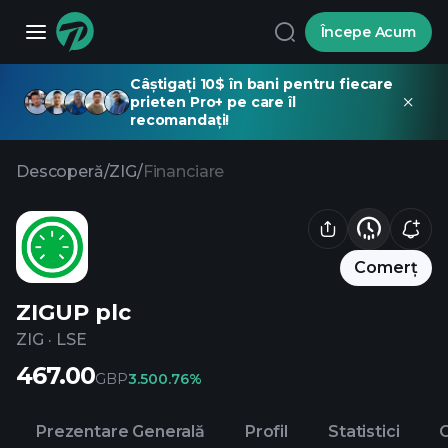
Începe Acum
Câștigați 10$ în bani pentru fiecare
prieten Pro+ pe care îl
recomandați!
Descoperă
/
ZIG
/
Financiare
Comerț
ZIGUP plc
ZIG
·
LSE
467.00
GBP
3.50
0.76%
Prezentare Generală
Profil
Statistici
C