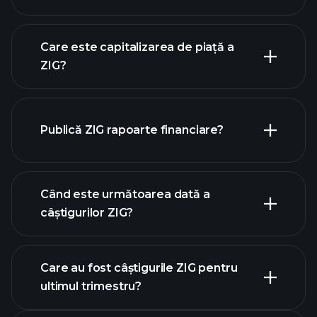
graficul ZIG
Care este capitalizarea de piață a
ZIG?
lista
Publică ZIG rapoarte financiare?
noastră de acțiuni
finanțele ZIG
Când este următoarea dată a
câștigurilor ZIG?
Care au fost câștigurile ZIG pentru
calendarului de
ultimul trimestru?
câștiguri