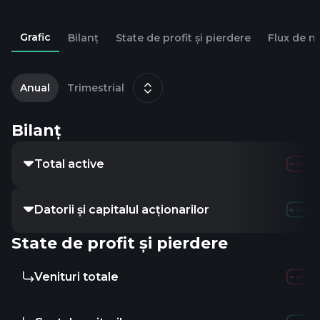
Grafic
Bilanț
State de profit și pierdere
Flux de n
1
o
Anual
Trimestrial
Bilanț
Total active
Datorii și capitalul acționarilor
State de profit și pierdere
Venituri totale