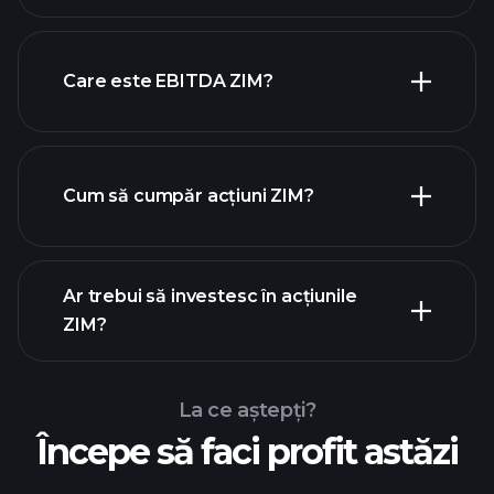
Care este EBITDA ZIM?
cei mai
mari angajatori
Cum să cumpăr acțiuni ZIM?
rapoartele
financiare
Ar trebui să investesc în acțiunile
ZIM?
La ce aștepți?
Începe să faci profit astăzi
Turneele
Playtrade
broker