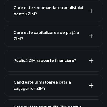
Care este recomandarea analistului
pentru ZIM?
graficul ZIM
Care este capitalizarea de piață a
ZIM?
Publică ZIM rapoarte financiare?
lista noastră de acțiuni
finanțele ZIM
Când este următoarea dată a
câștigurilor ZIM?