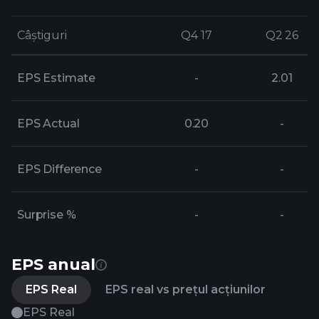
Câștiguri
Câștiguri
Q4 17
Q4 17
Q2 26
Q2 26
EPS Estimate
-
2.01
EPS Actual
0.20
-
EPS Difference
-
-
Surprise %
-
-
EPS anual
EPS Real
EPS real vs prețul acțiunilor
EPS Real