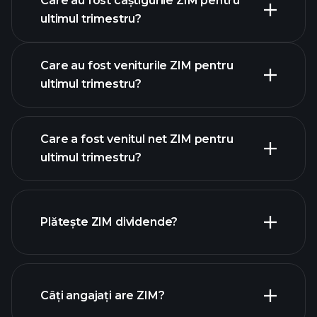
Care au fost câștigurile ZIM pentru
calendarului de
ultimul trimestru?
câștiguri
Care au fost veniturile ZIM pentru
ultimul trimestru?
Care a fost venitul net ZIM pentru
ultimul trimestru?
câștigurile ZIM
rapoartele financiare
ZIM
Plătește ZIM dividende?
rapoartele financiare ZIM
Câți angajați are ZIM?
acțiuni cu dividende mari