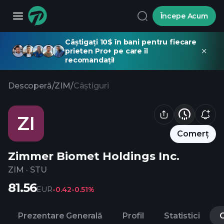
Începe Acum
Câștigați 10$ în bani pentru fiecare
prieten Pro+ pe care îl
recomandați!
Descoperă
/
ZIM
/
Câștiguri
ZI
Comerț
Zimmer Biomet Holdings Inc.
ZIM
·
STU
81.56
EUR
-0.42
-0.51%
Prezentare Generală
Profil
Statistici
C