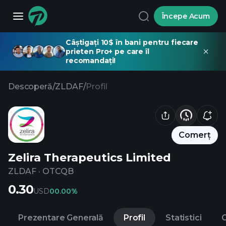
Începe Acum
Câștigați 10$ în bani pentru fiecare
prieten Pro+ pe care îl
recomandați!
Descoperă
/
ZLDAF
/
Profil
Comerț
Zelira Therapeutics Limited
ZLDAF
·
OTCQB
0.30
USD
0
0.00%
Prezentare Generală
Profil
Statistici
C