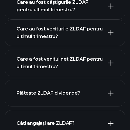
Care au fost câștigurile ZLDAF
calendarului de
pentru ultimul trimestru?
câștiguri
Care au fost veniturile ZLDAF pentru
ultimul trimestru?
Care a fost venitul net ZLDAF pentru
ultimul trimestru?
câștigurile ZLDAF
rapoartele financiare ZLDAF
Plătește ZLDAF dividende?
rapoartele financiare
ZLDAF
Câți angajați are ZLDAF?
acțiuni cu dividende mari