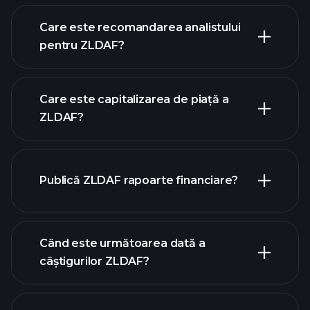
Care este recomandarea analistului
pentru ZLDAF?
graficul ZLDAF
Care este capitalizarea de piață a
ZLDAF?
Publică ZLDAF rapoarte financiare?
lista noastră de acțiuni
finanțele ZLDAF
Când este următoarea dată a
câștigurilor ZLDAF?