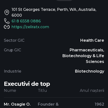
101 St Georges Terrace, Perth, WA, Australia,
6000
61 8 6558 0886
https://zeliratx.com
Sector GIC
Health Care
Grup GIC
Pharmaceuticals,
Biotechnology & Life
Sciences
Industrie
Biotechnology
Executivi de top
Nume
Titlu
Anul nașterii
Mr. Osagie O.
Founder &
1962