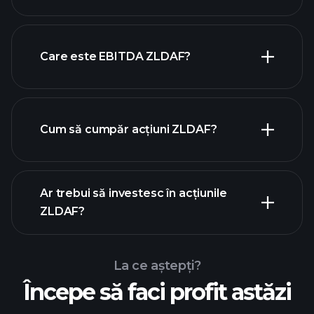
Care este EBITDA ZLDAF?
cei mai mari angajatori
Cum să cumpăr acțiuni ZLDAF?
rapoartele financiare
Ar trebui să investesc în acțiunile
ZLDAF?
La ce aștepți?
Începe să faci profit astăzi
Turneele