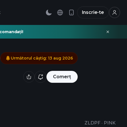
t
Inscrie-te
recomandați!
Următorul câștig
:
13 aug 2026
Comerț
ZLDPF
·
PINK