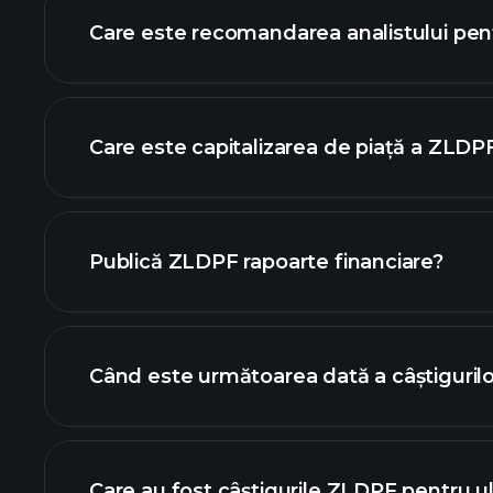
Care este recomandarea analistului pe
g
Care este capitalizarea de piață a ZLDP
lista noastră de 
Publică ZLDPF rapoarte financiare?
finanțele ZLDPF
Când este următoarea dată a câștiguri
Care au fost câștigurile ZLDPF pentru u