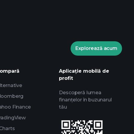
ele Playtrade
broker
Turneele
Explorează acum
nformații zilnice de piață alimentate de
ale experților
rilor
ompară
Aplicație mobilă de
profit
lternative
Descoperă lumea
loomberg
finanțelor în buzunarul
ahoo Finance
tău
radingView
Charts