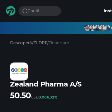
Caută...
Ins
Descoperă
/
ZLDPF
/
Financiare
Zealand Pharma A/S
50.50
USD
3.00
6.32%