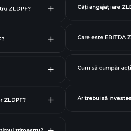
financiare ZLDPF
ac
Câți angajați are Z
ntru ZLDPF?
raficul ZLDPF
Care este EBITDA 
F?
cei mai 
acțiuni
Cum să cumpăr acț
Ar trebui să investe
lor ZLDPF?
ltimul trimestru?