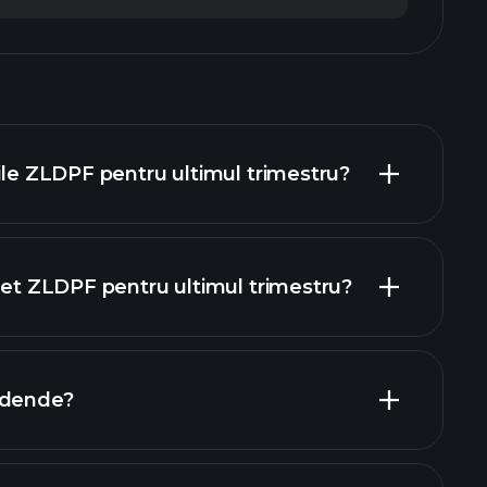
rile ZLDPF pentru ultimul trimestru?
 net ZLDPF pentru ultimul trimestru?
rapoartele financiare
idende?
rapoartele