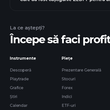
calendarului de câștiguri
La ce aștepți?
Începe să faci profit
c
Instrumente
Piețe
Descoperă
Prezentare Generală
Playtrade
Stocuri
Grafice
Forex
Știri
Indici
Calendar
ETF-uri