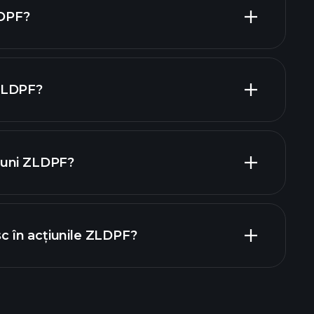
țiuni cu dividende mari
LDPF?
ZLDPF?
mari angajatori
iuni ZLDPF?
rapoartele financiare
sc în acțiunile ZLDPF?