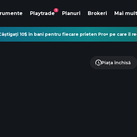
1
trumente
Playtrade
Planuri
Brokeri
Mai mul
Câștigați 10$ în bani pentru fiecare prieten Pro+ pe care îl 
Piața închisă