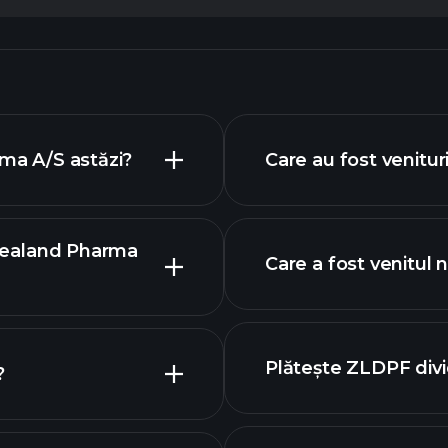
rma A/S astăzi?
Care au fost venitu
r Zealand Pharma
Care a fost venitul
ZLDPF
Plătește ZLDPF div
?