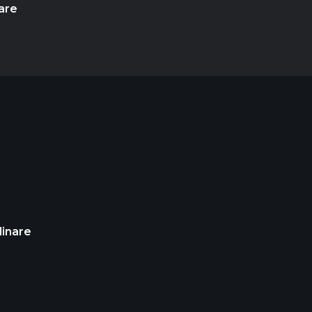
are
dinare