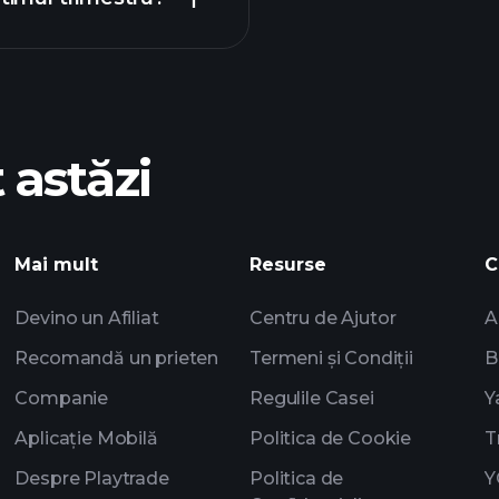
Turne
recomandat
 astăzi
Playtrade
i
âștigurile ZLDPF
AI
Portofoliile miliarda
Mai mult
Resurse
C
Devino un Afiliat
Centru de Ajutor
A
Recomandă un prieten
Termeni și Condiții
B
Companie
Regulile Casei
Y
Aplicație Mobilă
Politica de Cookie
T
Despre Playtrade
Politica de
Y