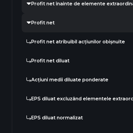
Profit net înainte de elemente extraordin
Profit net
Profit net atribuibil acțiunilor obișnuite
Profit net diluat
Acțiuni medii diluate ponderate
EPS diluat excluzând elementele extraor
EPS diluat normalizat