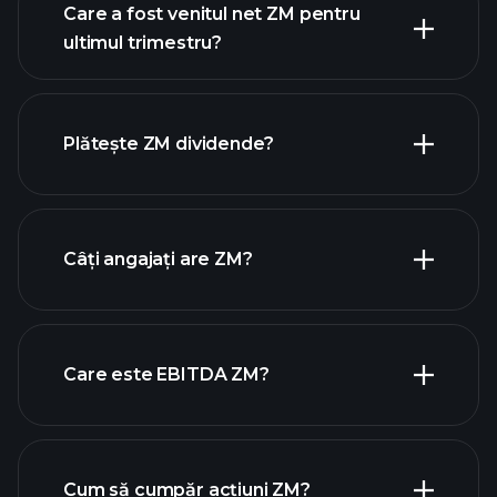
Care a fost venitul net ZM pentru
ultimul trimestru?
câștigurile
ZM
rapoartele financiare ZM
Plătește ZM dividende?
rapoartele financiare ZM
acțiuni cu
Câți angajați are ZM?
dividende mari
Care este EBITDA ZM?
cei
mai mari angajatori
Cum să cumpăr acțiuni ZM?