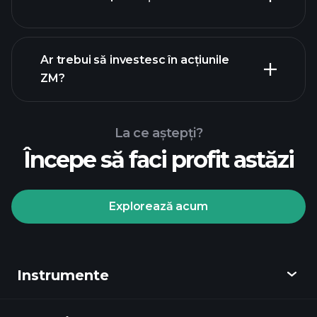
rapoartele financiare
Ar trebui să investesc în acțiunile
ZM?
La ce aștepți?
Începe să faci profit astăzi
Turneele
Playtrade
broker
recomandat
Explorează acum
Instrumente
Turneele Playtrade
informații
zilnice de piață alimentate de AI