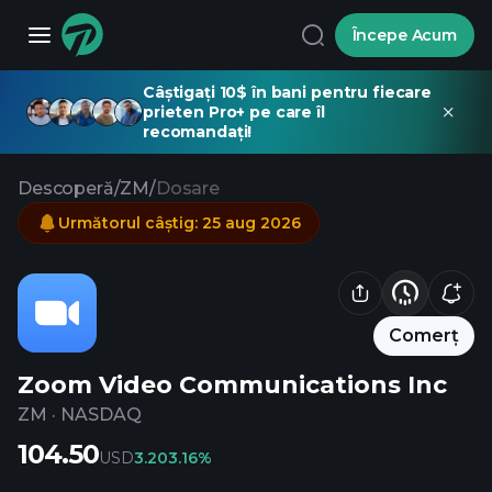
Începe Acum
Câștigați 10$ în bani pentru fiecare
prieten Pro+ pe care îl
recomandați!
Descoperă
/
ZM
/
Dosare
Următorul câștig
:
25 aug 2026
Comerț
Zoom Video Communications Inc
ZM
·
NASDAQ
104.50
USD
3.20
3.16%