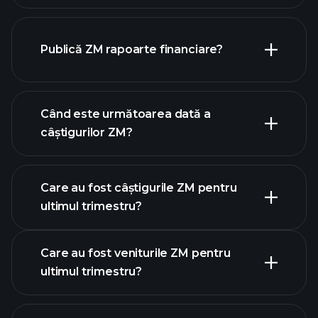
lista
Publică ZM rapoarte financiare?
noastră de acțiuni
finanțele ZM
Când este următoarea dată a
câștigurilor ZM?
Care au fost câștigurile ZM pentru
ultimul trimestru?
calendarului de câștiguri
Care au fost veniturile ZM pentru
ultimul trimestru?