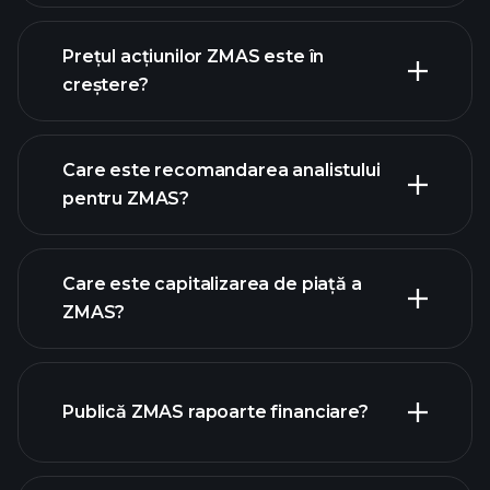
graficul
avansat
Prețul acțiunilor ZMAS este în
creștere?
Care este recomandarea analistului
pentru ZMAS?
graficul ZMAS
Care este capitalizarea de piață a
ZMAS?
Publică ZMAS rapoarte financiare?
lista noastră de acțiuni
finanțele ZMAS