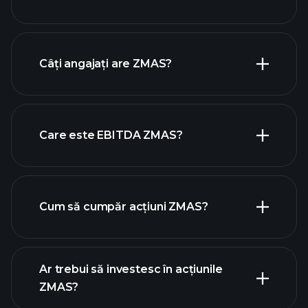
rapoartele financiare
ZMAS
Câți angajați are ZMAS?
acțiuni cu dividende mari
Care este EBITDA ZMAS?
cei mai mari angajatori
Cum să cumpăr acțiuni ZMAS?
rapoartele financiare
Ar trebui să investesc în acțiunile
ZMAS?