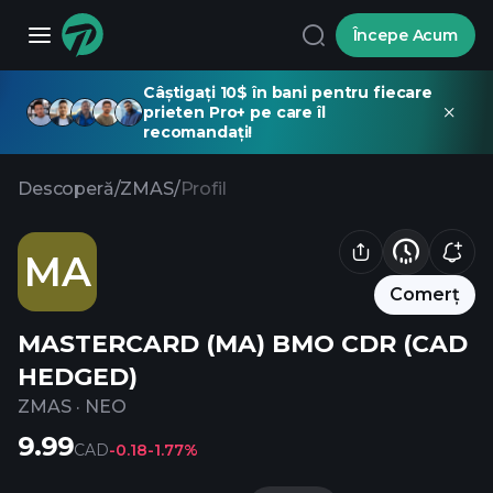
Începe Acum
Câștigați 10$ în bani pentru fiecare
prieten Pro+ pe care îl
recomandați!
Descoperă
/
ZMAS
/
Profil
MA
Comerț
MASTERCARD (MA) BMO CDR (CAD
HEDGED)
ZMAS
·
NEO
9.99
CAD
-0.18
-1.77%